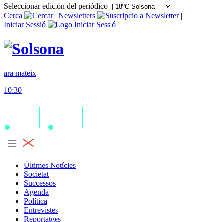
Seleccionar edición del periódico
Cerca
|
Newsletters
|
Iniciar Sessió
ara mateix
10:30
Últimes Notícies
Societat
Successos
Agenda
Política
Entrevistes
Reportatges