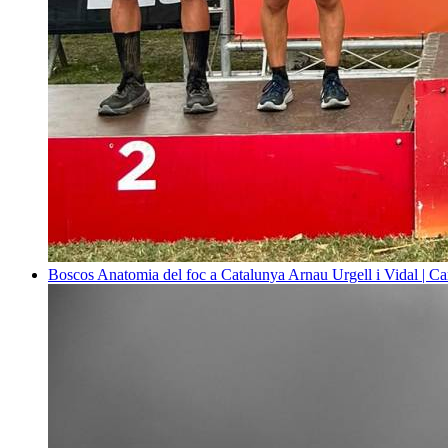
Boscos
Anatomia del foc a Catalunya
Arnau Urgell i Vidal | Ca