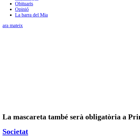
Obituaris
Opinió
La barra del Mia
ara mateix
La mascareta també serà obligatòria a Pri
Societat