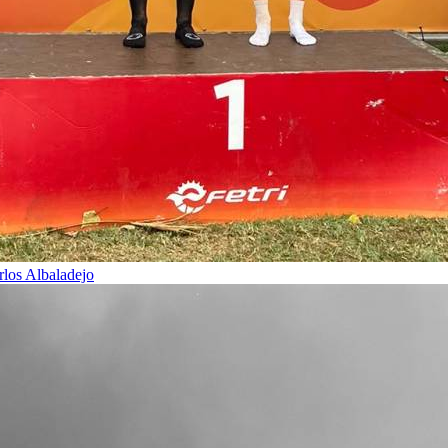
rlos Albaladejo