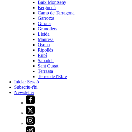
Baix Montseny
Berguedà
Camp de Tarragona
Garrotxa
Girona
Granollers
Lleida
Manresa
Osona
Ripollès
Rubí
Sabadell
Sant Cugat
Terrassa
Terres de l'Ebre
Iniciar Sessió
Subscriu-t'hi
Newsletter