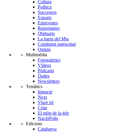
Cultura
Política
Successos
Esports
Entrevistes
Reportatges
Obituaris
La barra del Mia
Contingut patrocinat
Opinió
Multimèdia
Fotogaleries
Vídeos
Pòdcasts
Dades
Newsletters
Temàtics
Impacte
Next
Viure bé
Criar
El món de la tele
NacióPolis
Edicions
Catalunya