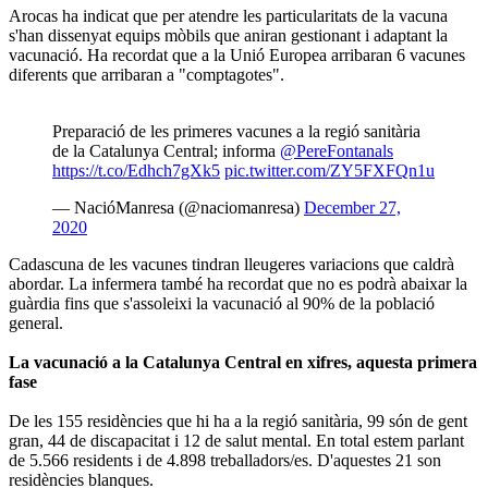
Arocas ha indicat que per atendre les particularitats de la vacuna
s'han dissenyat equips mòbils que aniran gestionant i adaptant la
vacunació. Ha recordat que a la Unió Europea arribaran 6 vacunes
diferents que arribaran a "comptagotes".
Preparació de les primeres vacunes a la regió sanitària
de la Catalunya Central; informa
@PereFontanals
https://t.co/Edhch7gXk5
pic.twitter.com/ZY5FXFQn1u
— NacióManresa (@naciomanresa)
December 27,
2020
Cadascuna de les vacunes tindran lleugeres variacions que caldrà
abordar. La infermera també ha recordat que no es podrà abaixar la
guàrdia fins que s'assoleixi la vacunació al 90% de la població
general.
La vacunació a la Catalunya Central en xifres, aquesta primera
fase
De les 155 residències que hi ha a la regió sanitària, 99 són de gent
gran, 44 de discapacitat i 12 de salut mental. En total estem parlant
de 5.566 residents i de 4.898 treballadors/es. D'aquestes 21 son
residències blanques.