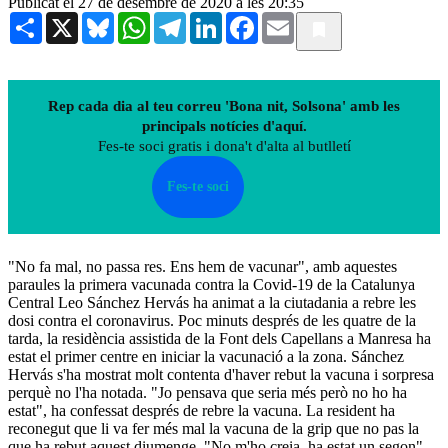
Publicat el 27 de desembre de 2020 a les 20:35
Share
X
Bluesky
WhatsApp
Telegram
LinkedIn
Facebook
Email
Rep cada dia al teu correu 'Bona nit, Solsona' amb les
principals notícies d'aquí.
Fes-te soci gratis i dona't d'alta al butlletí
Fes-te soci
"No fa mal, no passa res. Ens hem de vacunar", amb aquestes
paraules la primera vacunada contra la Covid-19 de la Catalunya
Central Leo Sánchez Hervás ha animat a la ciutadania a rebre les
dosi contra el coronavirus. Poc minuts després de les quatre de la
tarda, la residència assistida de la Font dels Capellans a Manresa ha
estat el primer centre en iniciar la vacunació a la zona. Sánchez
Hervás s'ha mostrat molt contenta d'haver rebut la vacuna i sorpresa
perquè no l'ha notada. "Jo pensava que seria més però no ho ha
estat", ha confessat després de rebre la vacuna. La resident ha
reconegut que li va fer més mal la vacuna de la grip que no pas la
que ha rebut aquest diumenge. "No m'ho creia, ha estat un segon",