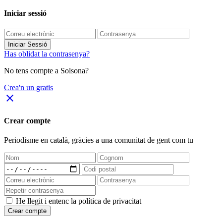
Iniciar sessió
Iniciar Sessió
Has oblidat la contrasenya?
No tens compte a Solsona?
Crea'n un gratis
close
Crear compte
Periodisme
en català
, gràcies a una comunitat de gent com tu
He llegit i entenc la política de privacitat
Crear compte