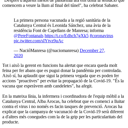
"Després d'aquests mesos de pandèmia ara ens dona la sensació que
comencem a veure la llum al final del túnel", ha celebrat Sabater.
La primera persona vacunada a la regió sanitària de la
Catalunya Central és Leonida Sánchez, una àvia de la
residència Font de Capellans de Manresa; informa
@PereFontanals
https://t.co/Edhch7gXk5
#coronavirus
pic.twitter.com/sIYtvz9uAc
— NacióManresa (@naciomanresa)
December 27,
2020
Tot i això la gerent en funcions ha alertat que encara queda molt
feina per fer abans que es pugui donar la pandèmia per controlada.
Això sí, ha aplaudit que sigui la primera vegada que es poden fer
accions "proactives" per evitar la propagació de la Covid-19. "És la
vacuna que esperàvem amb candeletes", ha afegit.
En la mateixa línia, la infermera i coordinadora de l'equip mòbil a la
Catalunya Central, Alba Arocas, ha celebrat que es comenci a lluitar
contra el virus i no només es facin tasques de prevenció. Arocas ha
explicat que la campanya de vacunació de la Covid-19 serà diferent
a d'altres més conegudes com la de la grip per les particularitats del
producte.