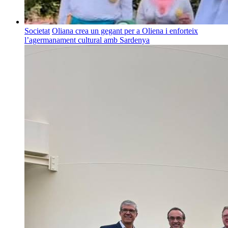
Societat
Oliana crea un gegant per a Oliena i enforteix
l’agermanament cultural amb Sardenya