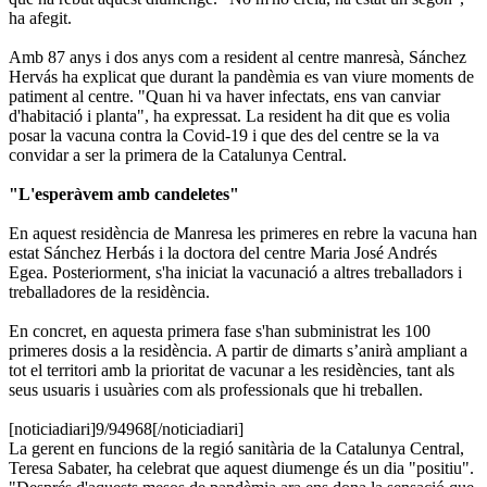
ha afegit.
Amb 87 anys i dos anys com a resident al centre manresà, Sánchez
Hervás ha explicat que durant la pandèmia es van viure moments de
patiment al centre. "Quan hi va haver infectats, ens van canviar
d'habitació i planta", ha expressat. La resident ha dit que es volia
posar la vacuna contra la Covid-19 i que des del centre se la va
convidar a ser la primera de la Catalunya Central.
"L'esperàvem amb candeletes"
En aquest residència de Manresa les primeres en rebre la vacuna han
estat Sánchez Herbás i la doctora del centre Maria José Andrés
Egea. Posteriorment, s'ha iniciat la vacunació a altres treballadors i
treballadores de la residència.
En concret, en aquesta primera fase s'han subministrat les 100
primeres dosis a la residència. A partir de dimarts s’anirà ampliant a
tot el territori amb la prioritat de vacunar a les residències, tant als
seus usuaris i usuàries com als professionals que hi treballen.
[noticiadiari]9/94968[/noticiadiari]
La gerent en funcions de la regió sanitària de la Catalunya Central,
Teresa Sabater, ha celebrat que aquest diumenge és un dia "positiu".