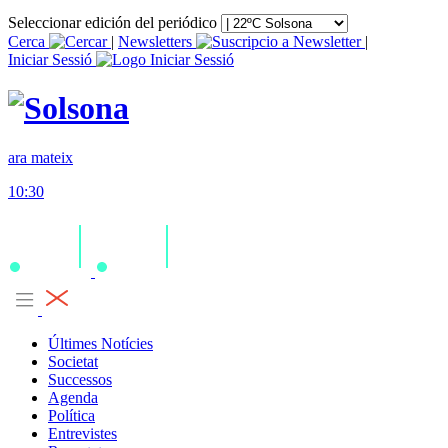
Seleccionar edición del periódico
Cerca
|
Newsletters
|
Iniciar Sessió
ara mateix
10:30
Últimes Notícies
Societat
Successos
Agenda
Política
Entrevistes