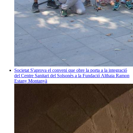
Societat
S'aprova el conveni que obre la porta a la integració
del Centre Sanitari del Solsonès a la Fundació Althaia
Ramon
Estany Montanyà