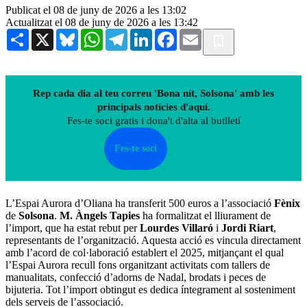
Publicat el 08 de juny de 2026 a les 13:02
Actualitzat el 08 de juny de 2026 a les 13:42
Share
X
Bluesky
WhatsApp
Telegram
LinkedIn
Facebook
Email
Rep cada dia al teu correu 'Bona nit, Solsona' amb les
principals notícies d'aquí.
Fes-te soci gratis i dona't d'alta al butlletí
Fes-te soci
L’Espai Aurora d’Oliana ha transferit 500 euros a l’associació
Fènix
de
Solsona
.
M. Àngels Tapies
ha formalitzat el lliurament de
l’import, que ha estat rebut per
Lourdes Villaró
i
Jordi Riart
,
representants de l’organització. Aquesta acció es vincula directament
amb l’acord de col·laboració establert el 2025, mitjançant el qual
l’Espai Aurora recull fons organitzant activitats com tallers de
manualitats, confecció d’adorns de Nadal, brodats i peces de
bijuteria. Tot l’import obtingut es dedica íntegrament al sosteniment
dels serveis de l’associació.