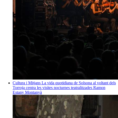
Cultura i Mitjans
La vida quotidiana de Solsona al voltant dels
Torroja centra les visites nocturnes teatralitzades
Ramon
Estany Montanyà