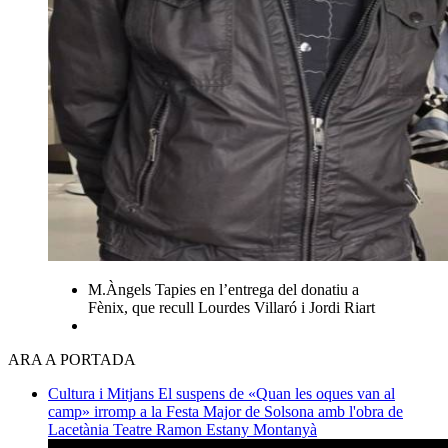
M.Àngels Tapies en l’entrega del donatiu a
Fènix, que recull Lourdes Villaró i Jordi Riart
ARA A PORTADA
Cultura i Mitjans
El suspens de «Quan les oques van al
camp» irromp a la Festa Major de Solsona amb l'obra de
Lacetània Teatre
Ramon Estany Montanyà