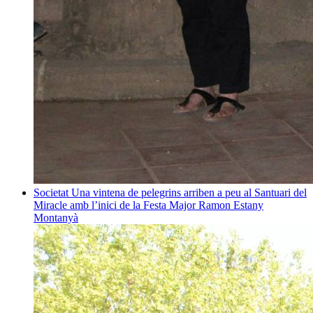
Societat
Una vintena de pelegrins arriben a peu al Santuari del
Miracle amb l’inici de la Festa Major
Ramon Estany
Montanyà