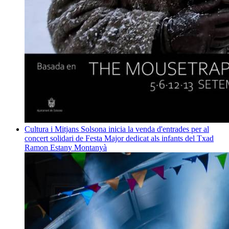
Cultura i Mitjans
Solsona inicia la venda d'entrades per al
concert solidari de Festa Major dedicat als infants del Txad
Ramon Estany Montanyà