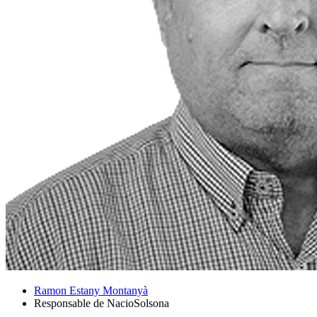
Ramon Estany Montanyà
Responsable de NacioSolsona