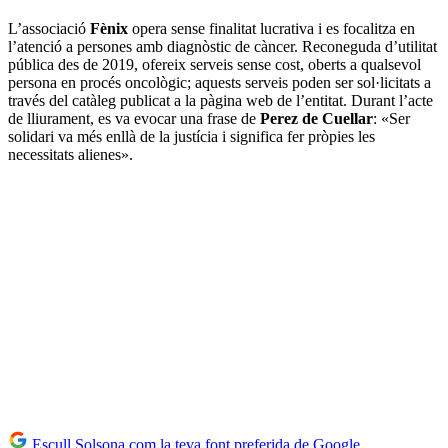
L’associació
Fènix
opera sense finalitat lucrativa i es focalitza en
l’atenció a persones amb diagnòstic de càncer. Reconeguda d’utilitat
pública des de 2019, ofereix serveis sense cost, oberts a qualsevol
persona en procés oncològic; aquests serveis poden ser sol·licitats a
través del catàleg publicat a la pàgina web de l’entitat. Durant l’acte
de lliurament, es va evocar una frase de
Perez de Cuellar
: «Ser
solidari va més enllà de la justícia i significa fer pròpies les
necessitats alienes».
Escull Solsona com la teva font preferida de Google