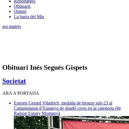
Reportatges
Obituaris
Opinió
La barra del Mia
ara mateix
Obituari Inés Segués Gispets
Societat
ARA A PORTADA
Esports
Gerard Viladrich, medalla de bronze sub-23 al
Campionanat d’Espanya de duatló cross en la categoria èlit
Ramon Estany Montanyà