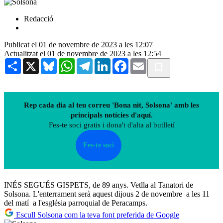
Redacció
Publicat el 01 de novembre de 2023 a les 12:07
Actualitzat el 01 de novembre de 2023 a les 12:54
Share
X
Bluesky
WhatsApp
Telegram
LinkedIn
Facebook
Email
Rep cada dia al teu correu 'Bona nit, Solsona' amb les
principals notícies d'aquí.
Fes-te soci gratis i dona't d'alta al butlletí
Fes-te soci
INÉS SEGUÉS GISPETS, de 89 anys. Vetlla al Tanatori de
Solsona. L'enterrament serà aquest dijous 2 de novembre a les 11
del matí a l'església parroquial de Peracamps.
Escull Solsona com la teva font preferida de Google