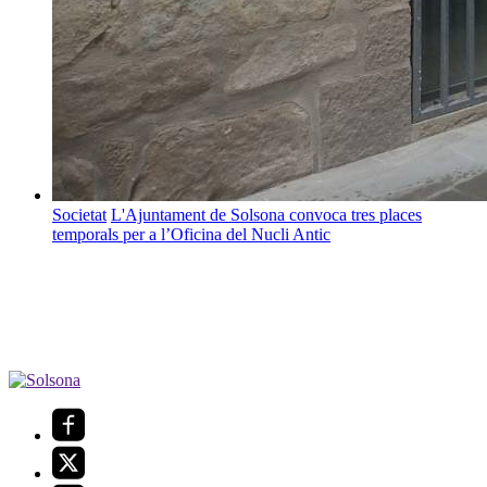
Societat
L'Ajuntament de Solsona convoca tres places
temporals per a l’Oficina del Nucli Antic