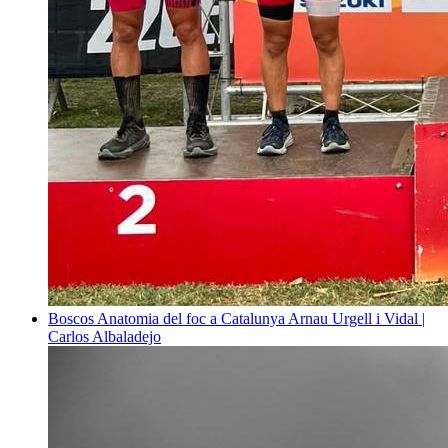
Boscos
Anatomia del foc a Catalunya
Arnau Urgell i Vidal |
Carlos Albaladejo