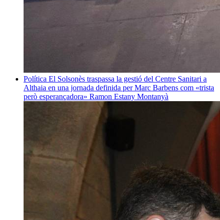
Política
El Solsonès traspassa la gestió del Centre Sanitari a
Althaia en una jornada definida per Marc Barbens com «trista
però esperançadora»
Ramon Estany Montanyà