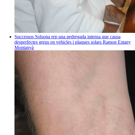
Successos
Solsona rep una pedregada intensa que causa
desperfectes greus en vehicles i plaques solars
Ramon Estany
Montanyà