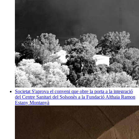
Societat
S'aprova el conveni que obre la porta a la integració
del Centre Sanitari del Solsonès a la Fundació Althaia
Ramon
Estany Montanyà