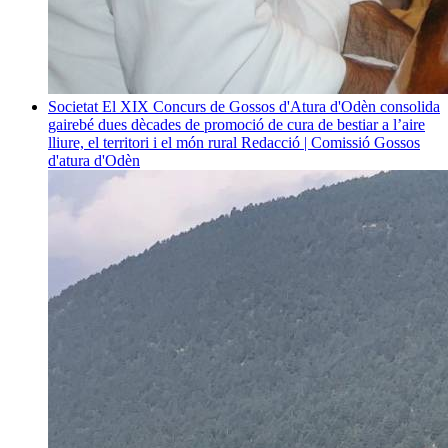
Societat
El XIX Concurs de Gossos d'Atura d'Odèn consolida
gairebé dues dècades de promoció de cura de bestiar a l’aire
lliure, el territori i el món rural
Redacció | Comissió Gossos
d'atura d'Odèn