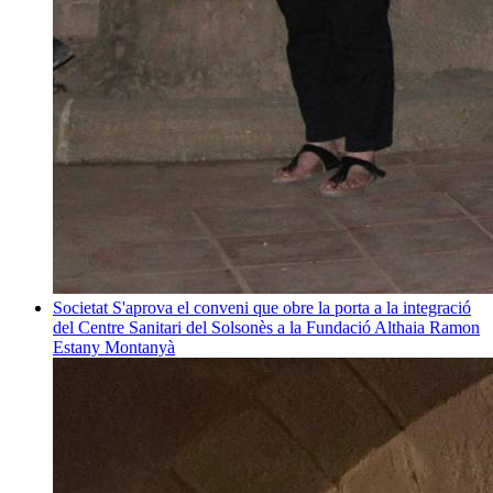
Societat
S'aprova el conveni que obre la porta a la integració
del Centre Sanitari del Solsonès a la Fundació Althaia
Ramon
Estany Montanyà