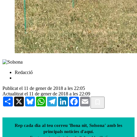
Redacció
Publicat el 11 de gener de 2018 a les 22:05
Actualitzat el 11 de gener de 2018 a les 22:09
Share
X
Bluesky
WhatsApp
Telegram
LinkedIn
Facebook
Email
Rep cada dia al teu correu 'Bona nit, Solsona' amb les
principals notícies d'aquí.