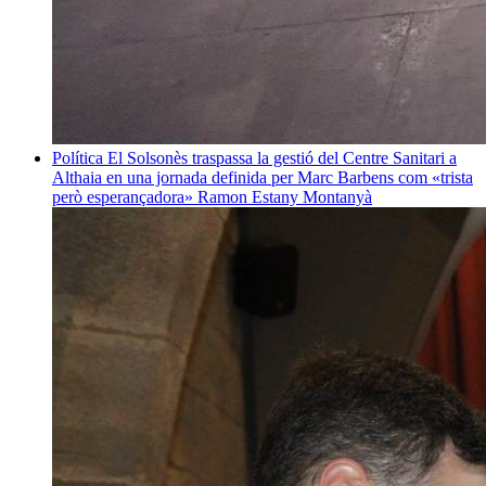
Política
El Solsonès traspassa la gestió del Centre Sanitari a
Althaia en una jornada definida per Marc Barbens com «trista
però esperançadora»
Ramon Estany Montanyà