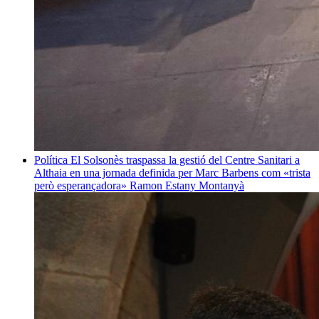
Política
El Solsonès traspassa la gestió del Centre Sanitari a
Althaia en una jornada definida per Marc Barbens com «trista
però esperançadora»
Ramon Estany Montanyà