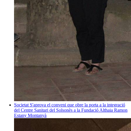
Societat
S'aprova el conveni que obre la porta a la integració
del Centre Sanitari del Solsonès a la Fundació Althaia
Ramon
Estany Montanyà