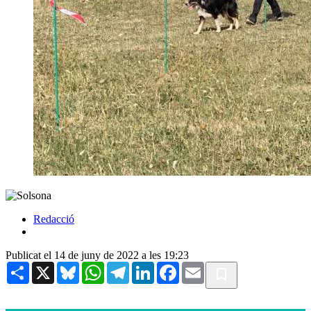
Redacció
Publicat el 14 de juny de 2022 a les 19:23
Share
X
Bluesky
WhatsApp
Telegram
LinkedIn
Facebook
Email