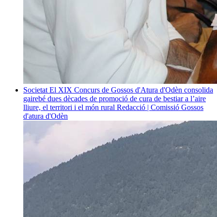
Societat
El XIX Concurs de Gossos d'Atura d'Odèn consolida
gairebé dues dècades de promoció de cura de bestiar a l’aire
lliure, el territori i el món rural
Redacció | Comissió Gossos
d'atura d'Odèn