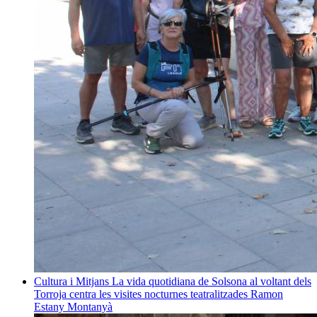
Cultura i Mitjans
La vida quotidiana de Solsona al voltant dels
Torroja centra les visites nocturnes teatralitzades
Ramon
Estany Montanyà