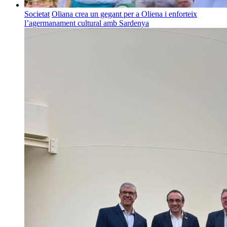
Societat
Oliana crea un gegant per a Oliena i enforteix
l’agermanament cultural amb Sardenya