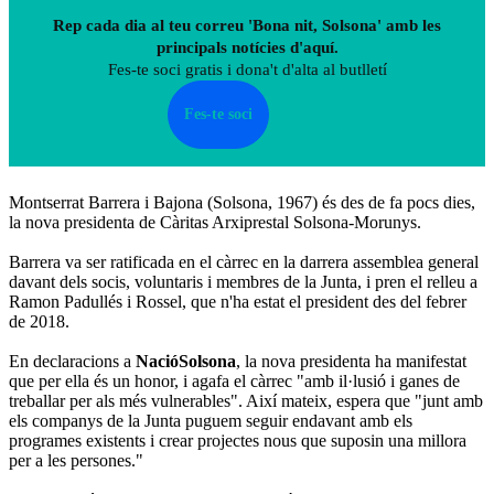
Rep cada dia al teu correu 'Bona nit, Solsona' amb les
principals notícies d'aquí.
Fes-te soci gratis i dona't d'alta al butlletí
Fes-te soci
Montserrat Barrera i Bajona (Solsona, 1967) és des de fa pocs dies,
la nova presidenta de Càritas Arxiprestal Solsona-Morunys.
Barrera va ser ratificada en el càrrec en la darrera assemblea general
davant dels socis, voluntaris i membres de la Junta, i pren el relleu a
Ramon Padullés i Rossel, que n'ha estat el president des del febrer
de 2018.
En declaracions a
NacióSolsona
, la nova presidenta ha manifestat
que per ella és un honor, i agafa el càrrec "amb il·lusió i ganes de
treballar per als més vulnerables". Així mateix, espera que "junt amb
els companys de la Junta puguem seguir endavant amb els
programes existents i crear projectes nous que suposin una millora
per a les persones."