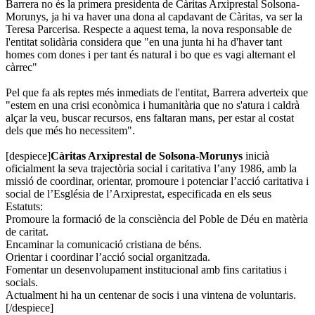
Barrera no és la primera presidenta de Càritas Arxiprestal Solsona-
Morunys, ja hi va haver una dona al capdavant de Càritas, va ser la
Teresa Parcerisa. Respecte a aquest tema, la nova responsable de
l'entitat solidària considera que "en una junta hi ha d'haver tant
homes com dones i per tant és natural i bo que es vagi alternant el
càrrec"
Pel que fa als reptes més inmediats de l'entitat, Barrera adverteix que
"estem en una crisi econòmica i humanitària que no s'atura i caldrà
alçar la veu, buscar recursos, ens faltaran mans, per estar al costat
dels que més ho necessitem".
[despiece]
Càritas Arxiprestal de Solsona-Morunys
inicià
oficialment la seva trajectòria social i caritativa l’any 1986, amb la
missió de coordinar, orientar, promoure i potenciar l’acció caritativa i
social de l’Església de l’Arxiprestat, especificada en els seus
Estatuts:
Promoure la formació de la consciència del Poble de Déu en matèria
de caritat.
Encaminar la comunicació cristiana de béns.
Orientar i coordinar l’acció social organitzada.
Fomentar un desenvolupament institucional amb fins caritatius i
socials.
Actualment hi ha un centenar de socis i una vintena de voluntaris.
[/despiece]