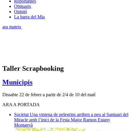
Reportatges
Obituaris
Opinió
La barra del Mia
ara mateix
Taller Scrapbooking
Municipis
Dissabte 22 de febrer a partir de 2/4 de 10 del matí
ARA A PORTADA
Societat
Una vintena de pelegrins arriben a peu al Santuari del
Miracle amb l’inici de la Festa Major
Ramon Estany
Montanyà