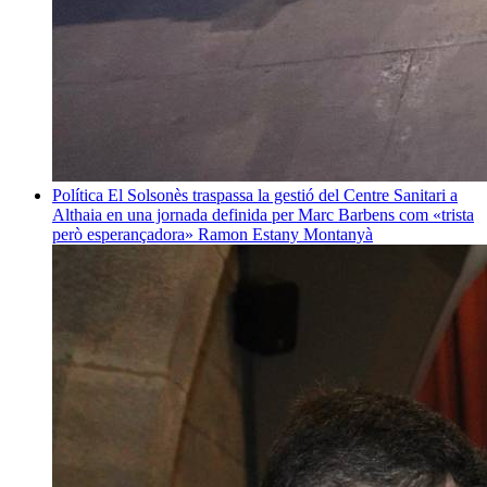
Política
El Solsonès traspassa la gestió del Centre Sanitari a
Althaia en una jornada definida per Marc Barbens com «trista
però esperançadora»
Ramon Estany Montanyà