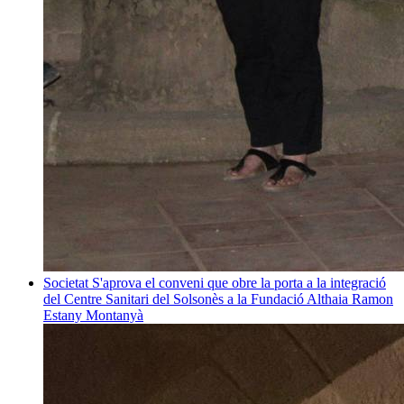
Societat
S'aprova el conveni que obre la porta a la integració
del Centre Sanitari del Solsonès a la Fundació Althaia
Ramon
Estany Montanyà