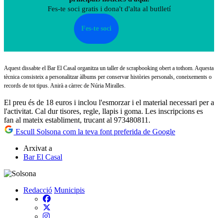
Fes-te soci gratis i dona't d'alta al butlletí
Fes-te soci
Aquest dissabte el Bar El Casal organitza un taller de scrapbooking obert a tothom. Aquesta
tècnica consisteix a personalitzar àlbums per conservar històries personals, coneixements o
records de tot tipus. Anirà a càrrec de Núria Miralles.
El preu és de 18 euros i inclou l'esmorzar i el material necessari per a
l'activitat. Cal dur tisores, regle, llapis i goma. Les inscripcions es
fan al mateix establiment, trucant al 973480811.
Escull Solsona com la teva font preferida de Google
Arxivat a
Bar El Casal
Redacció
Municipis