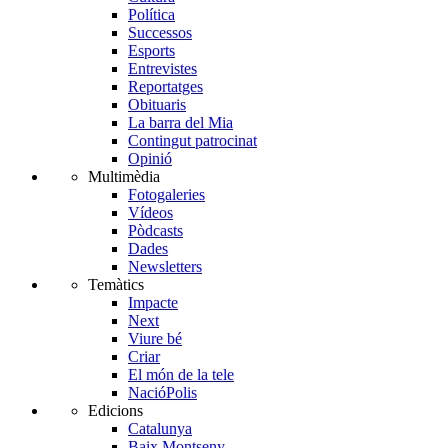
Política
Successos
Esports
Entrevistes
Reportatges
Obituaris
La barra del Mia
Contingut patrocinat
Opinió
Multimèdia
Fotogaleries
Vídeos
Pòdcasts
Dades
Newsletters
Temàtics
Impacte
Next
Viure bé
Criar
El món de la tele
NacióPolis
Edicions
Catalunya
Baix Montseny