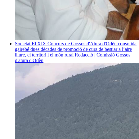
Societat
El XIX Concurs de Gossos d'Atura d'Odèn consolida
gairebé dues dècades de promoció de cura de bestiar a l’aire
lliure, el territori i el món rural
Redacció | Comissió Gossos
d'atura d'Odèn