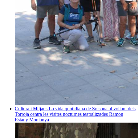
Cultura i Mitjans
La vida quotidiana de Solsona al voltant dels
Torroja centra les visites nocturnes teatralitzades
Ramon
Estany Montanyà