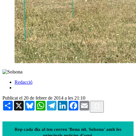
Redacció
Publicat el 20 de febrer de 2014 a les 21:10
Share
X
Bluesky
WhatsApp
Telegram
LinkedIn
Facebook
Email
Rep cada dia al teu correu 'Bona nit, Solsona' amb les
principals notícies d'aquí.