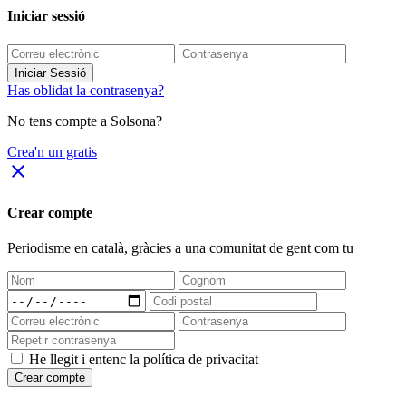
Iniciar sessió
Iniciar Sessió
Has oblidat la contrasenya?
No tens compte a Solsona?
Crea'n un gratis
close
Crear compte
Periodisme
en català
, gràcies a una comunitat de gent com tu
He llegit i entenc la política de privacitat
Crear compte