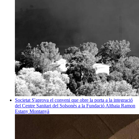
Societat
S'aprova el conveni que obre la porta a la integració
del Centre Sanitari del Solsonès a la Fundació Althaia
Ramon
Estany Montanyà