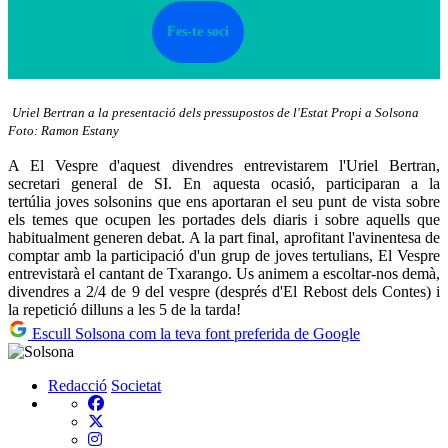
Fes-te soci
Uriel Bertran a la presentació dels pressupostos de l'Estat Propi a Solsona
Foto: Ramon Estany
A El Vespre d'aquest divendres entrevistarem l'Uriel Bertran,
secretari general de SI. En aquesta ocasió, participaran a la
tertúlia joves solsonins que ens aportaran el seu punt de vista sobre
els temes que ocupen les portades dels diaris i sobre aquells que
habitualment generen debat. A la part final, aprofitant l'avinentesa de
comptar amb la participació d'un grup de joves tertulians, El Vespre
entrevistarà el cantant de Txarango. Us animem a escoltar-nos demà,
divendres a 2/4 de 9 del vespre (després d'El Rebost dels Contes) i
la repetició dilluns a les 5 de la tarda!
Escull Solsona com la teva font preferida de Google
Redacció
Societat