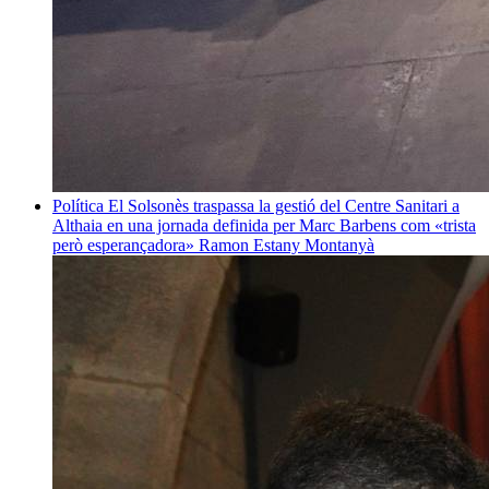
Política
El Solsonès traspassa la gestió del Centre Sanitari a
Althaia en una jornada definida per Marc Barbens com «trista
però esperançadora»
Ramon Estany Montanyà