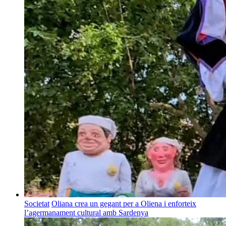
Societat
Oliana crea un gegant per a Oliena i enforteix
l’agermanament cultural amb Sardenya