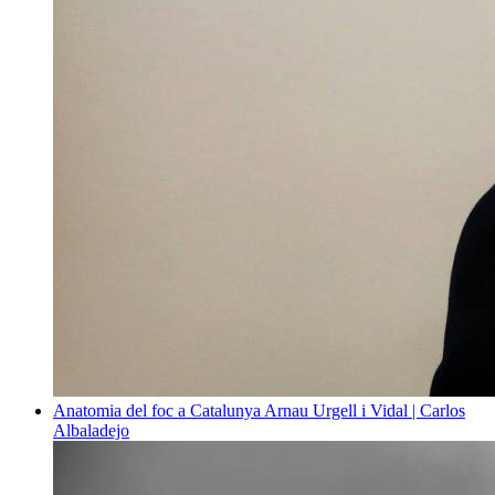
Anatomia del foc a Catalunya
Arnau Urgell i Vidal | Carlos
Albaladejo