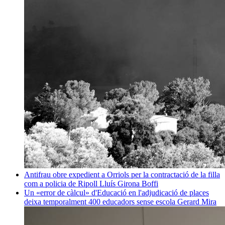
Antifrau obre expedient a Orriols per la contractació de la filla
com a policia de Ripoll
Lluís Girona Boffi
Un «error de càlcul» d'Educació en l'adjudicació de places
deixa temporalment 400 educadors sense escola
Gerard Mira