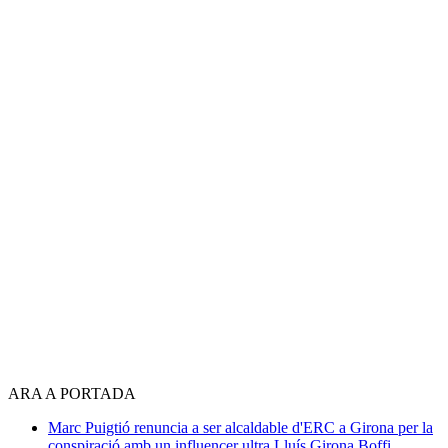
ARA A PORTADA
Marc Puigtió renuncia a ser alcaldable d'ERC a Girona per la
conspiració amb un influencer ultra
Lluís Girona Boffi