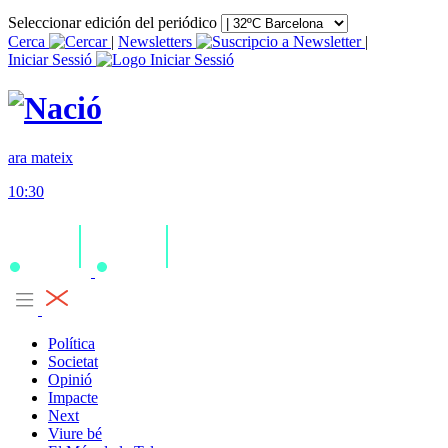
Seleccionar edición del periódico
Cerca
|
Newsletters
|
Iniciar Sessió
ara mateix
10:30
Política
Societat
Opinió
Impacte
Next
Viure bé