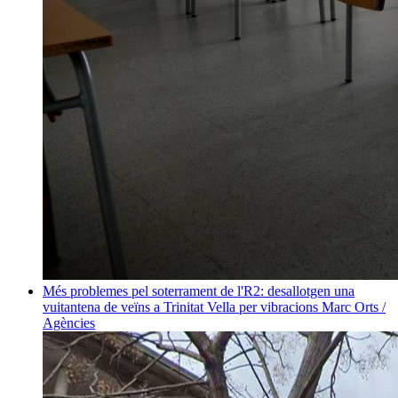
Més problemes pel soterrament de l'R2: desallotgen una
vuitantena de veïns a Trinitat Vella per vibracions
Marc Orts /
Agències