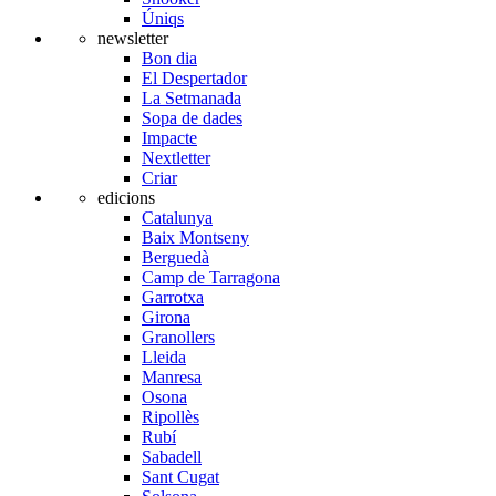
Úniqs
newsletter
Bon dia
El Despertador
La Setmanada
Sopa de dades
Impacte
Nextletter
Criar
edicions
Catalunya
Baix Montseny
Berguedà
Camp de Tarragona
Garrotxa
Girona
Granollers
Lleida
Manresa
Osona
Ripollès
Rubí
Sabadell
Sant Cugat