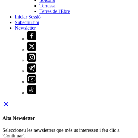
Solsona
Terrassa
Terres de l'Ebre
Iniciar Sessió
Subscriu-t'hi
Newsletter
close
Alta Newsletter
Seleccioneu les newsletters que més us interessen i feu clic a
'Continuar'.