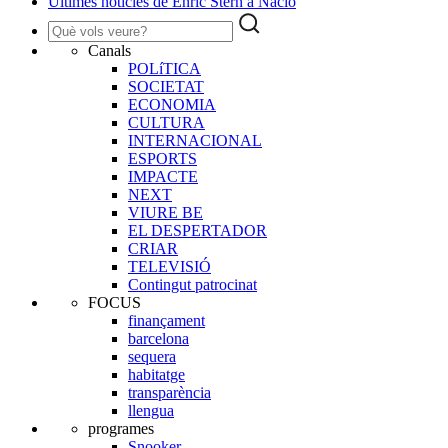
Últimes notícies de Enric Stern a Nació
Canals
POLíTICA
SOCIETAT
ECONOMIA
CULTURA
INTERNACIONAL
ESPORTS
IMPACTE
NEXT
VIURE BE
EL DESPERTADOR
CRIAR
TELEVISIÓ
Contingut patrocinat
FOCUS
finançament
barcelona
sequera
habitatge
transparència
llengua
programes
Snooker