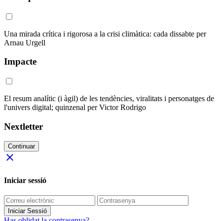
Una mirada crítica i rigorosa a la crisi climàtica: cada dissabte per
Arnau Urgell
Impacte
El resum analític (i àgil) de les tendències, viralitats i personatges de
l'univers digital; quinzenal per Victor Rodrigo
Nextletter
Continuar
close
Iniciar sessió
Iniciar Sessió
Has oblidat la contrasenya?