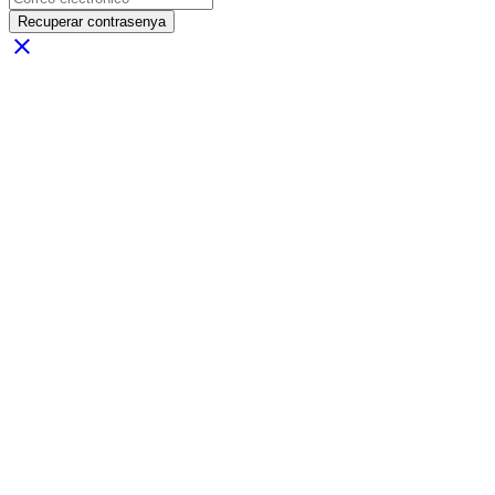
Recuperar contrasenya
close