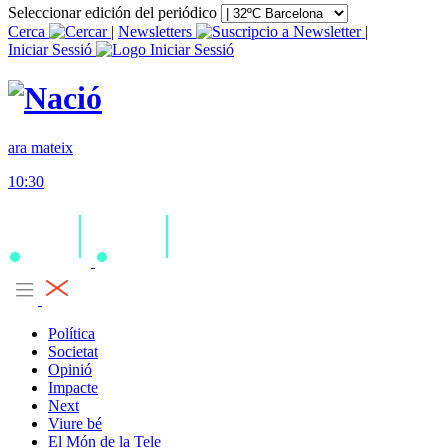
Seleccionar edición del periódico
Cerca
|
Newsletters
|
Iniciar Sessió
ara mateix
10:30
Política
Societat
Opinió
Impacte
Next
Viure bé
El Món de la Tele