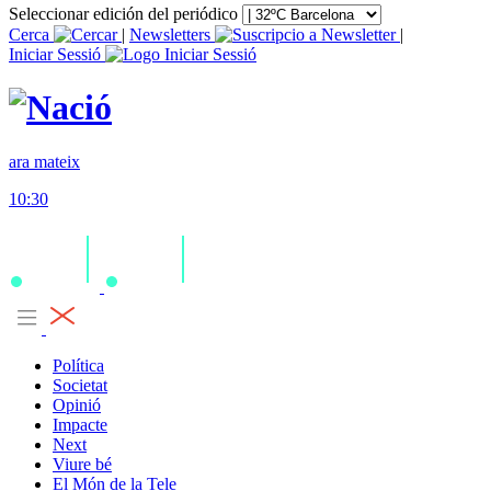
Seleccionar edición del periódico
Cerca
|
Newsletters
|
Iniciar Sessió
ara mateix
10:30
Política
Societat
Opinió
Impacte
Next
Viure bé
El Món de la Tele