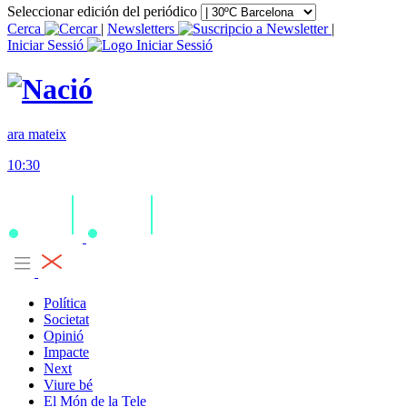
Seleccionar edición del periódico
Cerca
|
Newsletters
|
Iniciar Sessió
ara mateix
10:30
Política
Societat
Opinió
Impacte
Next
Viure bé
El Món de la Tele