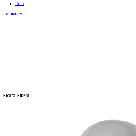
Criar
ara mateix
Ricard Ribera