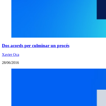
Dos acords per culminar un procés
Xavier Oca
28/06/2016