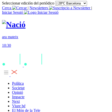
Seleccionar edición del periódico
Cerca
|
Newsletters
|
Iniciar Sessió
ara mateix
10:30
Política
Societat
Opinió
Impacte
Next
Viure bé
El Món de la Tele