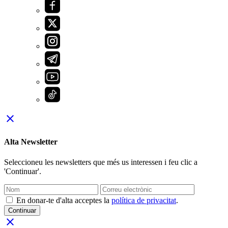
close
Alta Newsletter
Seleccioneu les newsletters que més us interessen i feu clic a
'Continuar'.
En donar-te d'alta acceptes la
política de privacitat
.
Continuar
close