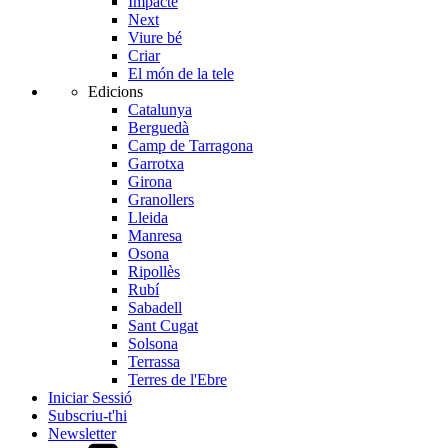
Impacte
Next
Viure bé
Criar
El món de la tele
Edicions
Catalunya
Berguedà
Camp de Tarragona
Garrotxa
Girona
Granollers
Lleida
Manresa
Osona
Ripollès
Rubí
Sabadell
Sant Cugat
Solsona
Terrassa
Terres de l'Ebre
Iniciar Sessió
Subscriu-t'hi
Newsletter