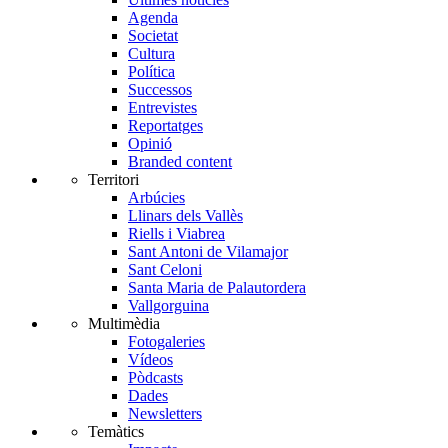
Agenda
Societat
Cultura
Política
Successos
Entrevistes
Reportatges
Opinió
Branded content
Territori
Arbúcies
Llinars dels Vallès
Riells i Viabrea
Sant Antoni de Vilamajor
Sant Celoni
Santa Maria de Palautordera
Vallgorguina
Multimèdia
Fotogaleries
Vídeos
Pòdcasts
Dades
Newsletters
Temàtics