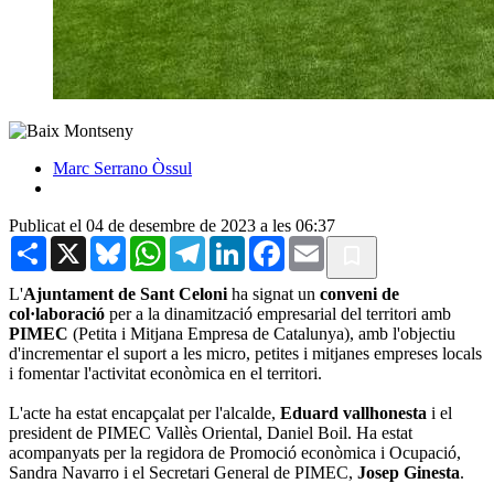
Marc Serrano Òssul
Publicat el 04 de desembre de 2023 a les 06:37
Share
X
Bluesky
WhatsApp
Telegram
LinkedIn
Facebook
Email
L'
Ajuntament de Sant Celoni
ha signat un
conveni de
col·laboració
per a la dinamització empresarial del territori amb
PIMEC
(Petita i Mitjana Empresa de Catalunya), amb l'objectiu
d'incrementar el suport a les micro, petites i mitjanes empreses locals
i fomentar l'activitat econòmica en el territori.
L'acte ha estat encapçalat per l'alcalde,
Eduard vallhonesta
i el
president de PIMEC Vallès Oriental, Daniel Boil. Ha estat
acompanyats per la regidora de Promoció econòmica i Ocupació,
Sandra Navarro i el Secretari General de PIMEC,
Josep Ginesta
.