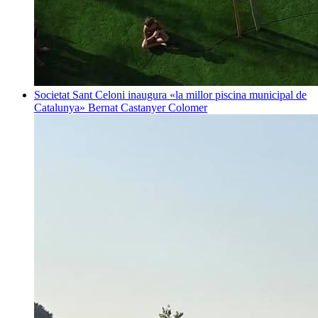
Societat
Sant Celoni inaugura «la millor piscina municipal de
Catalunya»
Bernat Castanyer Colomer