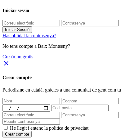
Iniciar sessió
Iniciar Sessió
Has oblidat la contrasenya?
No tens compte a Baix Montseny?
Crea'n un gratis
close
Crear compte
Periodisme
en català
, gràcies a una comunitat de gent com tu
He llegit i entenc la política de privacitat
Crear compte