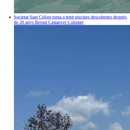
Societat
Sant Celoni torna a tenir piscines descobertes després
de 20 anys
Bernat Castanyer Colomer