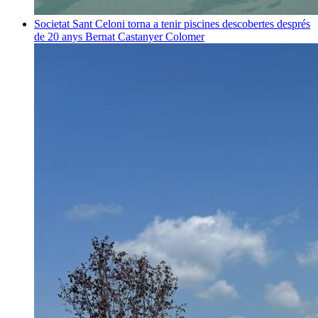
Societat
Sant Celoni torna a tenir piscines descobertes després
de 20 anys
Bernat Castanyer Colomer