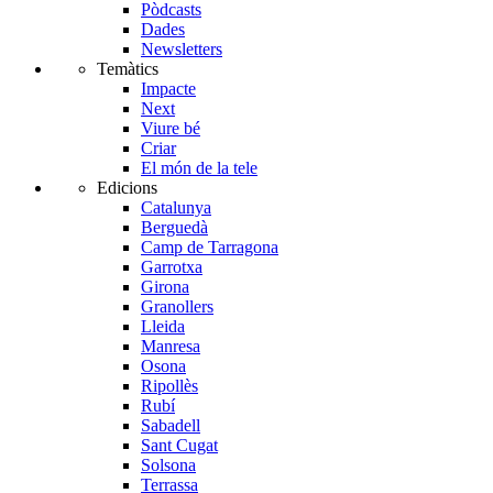
Pòdcasts
Dades
Newsletters
Temàtics
Impacte
Next
Viure bé
Criar
El món de la tele
Edicions
Catalunya
Berguedà
Camp de Tarragona
Garrotxa
Girona
Granollers
Lleida
Manresa
Osona
Ripollès
Rubí
Sabadell
Sant Cugat
Solsona
Terrassa