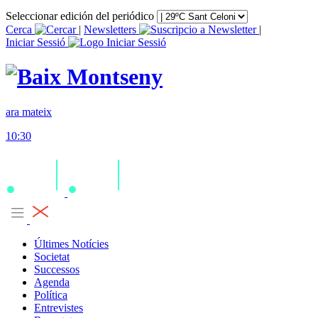
Seleccionar edición del periódico
Cerca
|
Newsletters
|
Iniciar Sessió
ara mateix
10:30
Últimes Notícies
Societat
Successos
Agenda
Política
Entrevistes