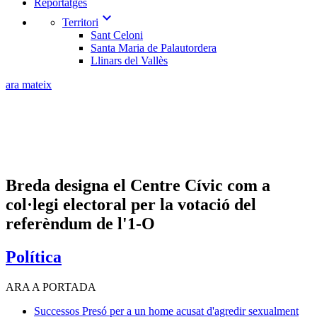
Reportatges
expand_more
Territori
Sant Celoni
Santa Maria de Palautordera
Llinars del Vallès
ara mateix
Breda designa el Centre Cívic com a
col·legi electoral per la votació del
referèndum de l'1-O
Política
ARA A PORTADA
Successos
Presó per a un home acusat d'agredir sexualment