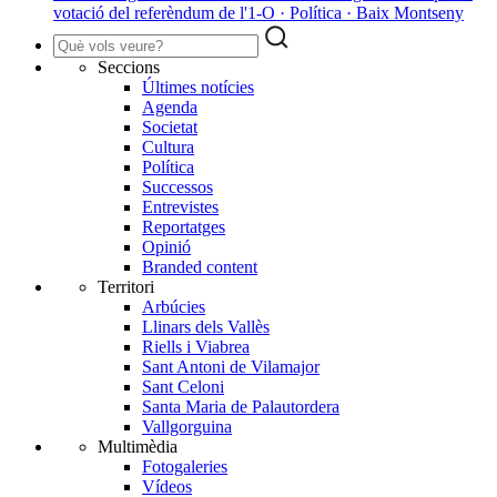
votació del referèndum de l'1-O · Política · Baix Montseny
Seccions
Últimes notícies
Agenda
Societat
Cultura
Política
Successos
Entrevistes
Reportatges
Opinió
Branded content
Territori
Arbúcies
Llinars dels Vallès
Riells i Viabrea
Sant Antoni de Vilamajor
Sant Celoni
Santa Maria de Palautordera
Vallgorguina
Multimèdia
Fotogaleries
Vídeos