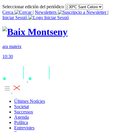
Seleccionar edición del periódico
Cerca
|
Newsletters
|
Iniciar Sessió
ara mateix
10:30
Últimes Notícies
Societat
Successos
Agenda
Política
Entrevistes