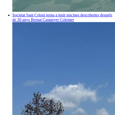
Societat
Sant Celoni torna a tenir piscines descobertes després
de 20 anys
Bernat Castanyer Colomer