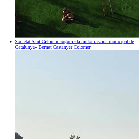
Societat
Sant Celoni inaugura «la millor piscina municipal de
Catalunya»
Bernat Castanyer Colomer