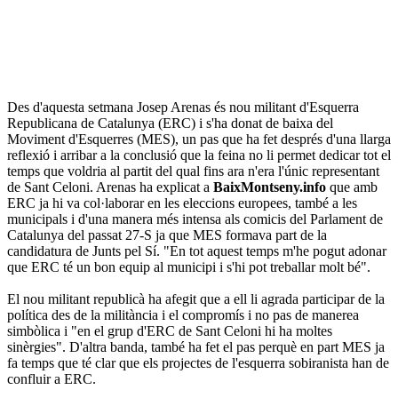
Des d'aquesta setmana Josep Arenas és nou militant d'Esquerra
Republicana de Catalunya (ERC) i s'ha donat de baixa del
Moviment d'Esquerres (MES), un pas que ha fet després d'una llarga
reflexió i arribar a la conclusió que la feina no li permet dedicar tot el
temps que voldria al partit del qual fins ara n'era l'únic representant
de Sant Celoni. Arenas ha explicat a
BaixMontseny.info
que amb
ERC ja hi va col·laborar en les eleccions europees, també a les
municipals i d'una manera més intensa als comicis del Parlament de
Catalunya del passat 27-S ja que MES formava part de la
candidatura de Junts pel Sí. "En tot aquest temps m'he pogut adonar
que ERC té un bon equip al municipi i s'hi pot treballar molt bé".
El nou militant republicà ha afegit que a ell li agrada participar de la
política des de la militància i el compromís i no pas de manerea
simbòlica i "en el grup d'ERC de Sant Celoni hi ha moltes
sinèrgies". D'altra banda, també ha fet el pas perquè en part MES ja
fa temps que té clar que els projectes de l'esquerra sobiranista han de
confluir a ERC.