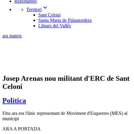
Reportatges
expand_more
Territori
Sant Celoni
Santa Maria de Palautordera
Llinars del Vallès
ara mateix
Josep Arenas nou militant d'ERC de Sant
Celoni
Política
Fins ara era l'únic representant de Moviment d'Esquerres (MES) al
municipi
ARA A PORTADA