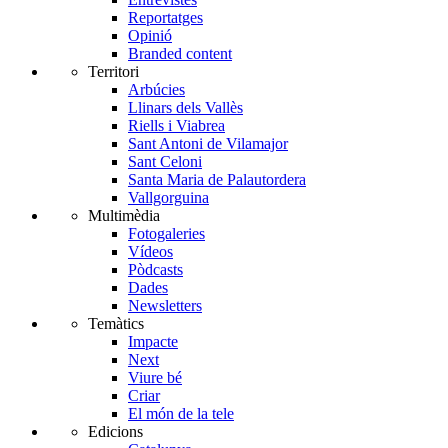
Reportatges
Opinió
Branded content
Territori
Arbúcies
Llinars dels Vallès
Riells i Viabrea
Sant Antoni de Vilamajor
Sant Celoni
Santa Maria de Palautordera
Vallgorguina
Multimèdia
Fotogaleries
Vídeos
Pòdcasts
Dades
Newsletters
Temàtics
Impacte
Next
Viure bé
Criar
El món de la tele
Edicions