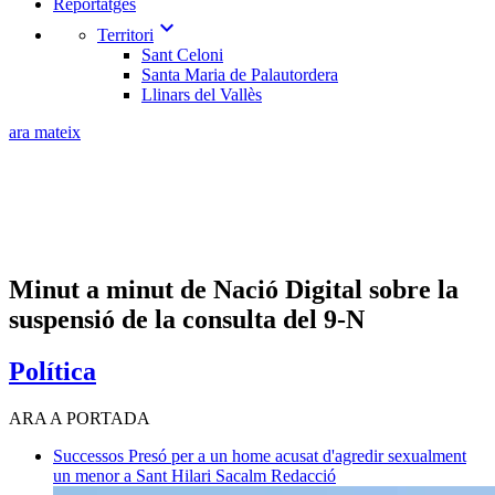
Reportatges
expand_more
Territori
Sant Celoni
Santa Maria de Palautordera
Llinars del Vallès
ara mateix
Minut a minut de Nació Digital sobre la
suspensió de la consulta del 9-N
Política
ARA A PORTADA
Successos
Presó per a un home acusat d'agredir sexualment
un menor a Sant Hilari Sacalm
Redacció