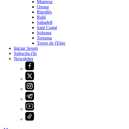
Manresa
Osona
Ripollès
Rubí
Sabadell
Sant Cugat
Solsona
Terrassa
Terres de l'Ebre
Iniciar Sessió
Subscriu-t'hi
Newsletter