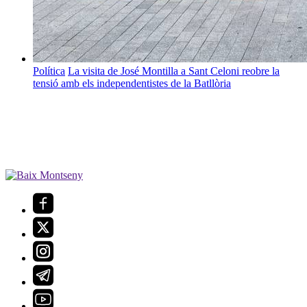
Política
La visita de José Montilla a Sant Celoni reobre la
tensió amb els independentistes de la Batllòria