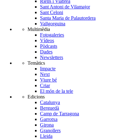
Riells i Viabrea
Sant Antoni de Vilamajor
Sant Celoni
Santa Maria de Palautordera
Vallgorguina
Multimèdia
Fotogaleries
Vídeos
Pòdcasts
Dades
Newsletters
Temàtics
Impacte
Next
Viure bé
Criar
El món de la tele
Edicions
Catalunya
Berguedà
Camp de Tarragona
Garrotxa
Girona
Granollers
Lleida