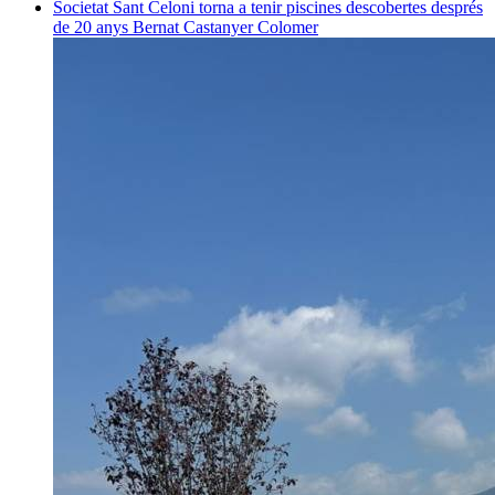
Societat
Sant Celoni torna a tenir piscines descobertes després
de 20 anys
Bernat Castanyer Colomer