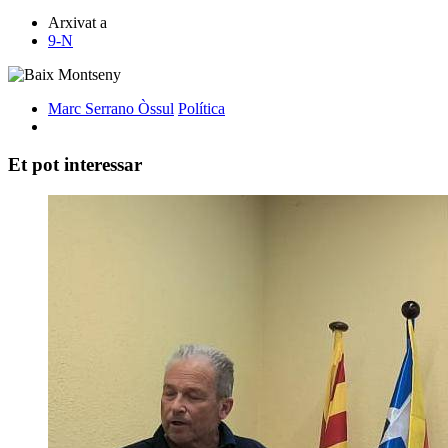
Arxivat a
9-N
Marc Serrano Òssul
Política
Et pot interessar