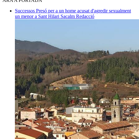
ARA A PORTADA
Successos
Presó per a un home acusat d'agredir sexualment
un menor a Sant Hilari Sacalm
Redacció