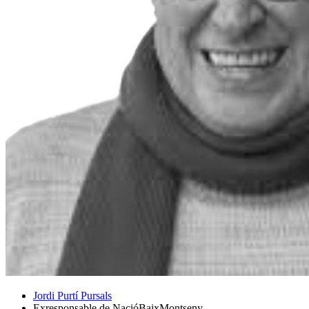
Jordi Purtí Pursals
Exresponsable de NacióBaixMontseny