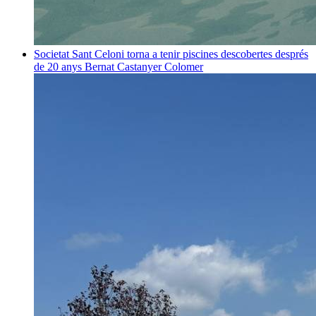
Societat
Sant Celoni torna a tenir piscines descobertes després
de 20 anys
Bernat Castanyer Colomer