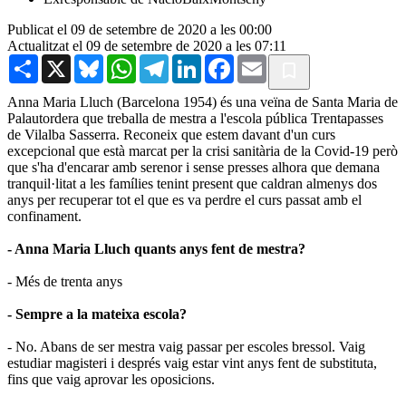
Publicat el 09 de setembre de 2020 a les 00:00
Actualitzat el 09 de setembre de 2020 a les 07:11
Share
X
Bluesky
WhatsApp
Telegram
LinkedIn
Facebook
Email
Anna Maria
Lluch
(Barcelona 1954) és una veïna de Santa Maria de
Palautordera que treballa de mestra a l'escola pública Trentapasses
de Vilalba Sasserra. Reconeix que estem davant d'un curs
excepcional que està marcat per la crisi sanitària de la Covid-19 però
que s'ha d'encarar amb serenor i sense presses alhora que demana
tranquil·litat a les famílies tenint present que caldran almenys dos
anys per recuperar tot el que es va perdre el curs passat amb el
confinament.
- Anna Maria
Lluch
quants anys fent de mestra?
- Més de trenta anys
- Sempre a la mateixa escola?
- No. Abans de ser mestra vaig passar per escoles bressol. Vaig
estudiar magisteri i després vaig estar vint anys fent de substituta,
fins que vaig aprovar les oposicions.