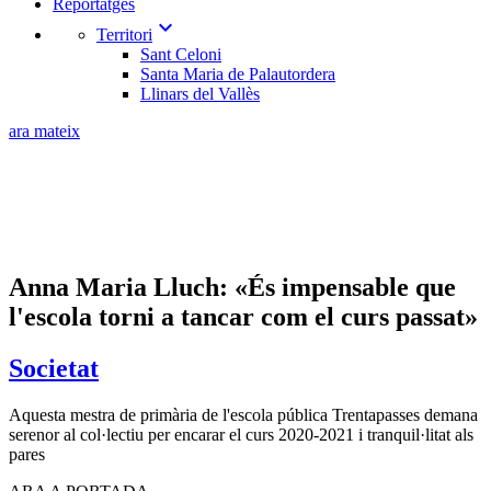
Reportatges
expand_more
Territori
Sant Celoni
Santa Maria de Palautordera
Llinars del Vallès
ara mateix
Anna Maria Lluch: «És impensable que
l'escola torni a tancar com el curs passat»
Societat
Aquesta mestra de primària de l'escola pública Trentapasses demana
serenor al col·lectiu per encarar el curs 2020-2021 i tranquil·litat als
pares