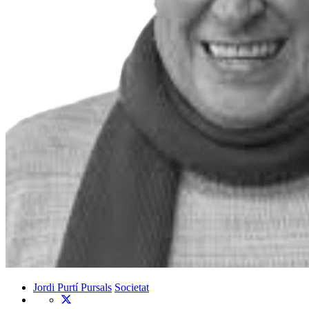
Jordi Purtí Pursals
Societat