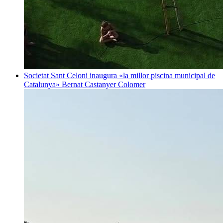
Societat
Sant Celoni inaugura «la millor piscina municipal de
Catalunya»
Bernat Castanyer Colomer