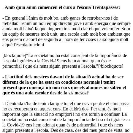
- Amb quin ànim comencen el curs a l'escola Trentapasses?
- En general l'ànim és molt bo, amb ganes de retrobar-nos i de
treballar. Tenim un nou equip directiu jove i amb energia que sempre
ajuda molt i això fa que tinguem tots molt clar el que volem fer. Som
un equip de mestres molt unit, una escola amb molt bon ambient que
ens posem d'acord de seguida a l'hora de fer coses i això ajuda molt
a què l'escola funcioni.
[blockquote]"La societat no ha estat conscient de la importància de
l'escola i gràcies a la Covid-19 ens hem adonat quan és de
primordial i que els nens siguin presents a l'escola."[/blockquote]
- L'actitud dels mestres davant de la situació actual ha de ser
diferent de la que ha estat en condicions normals i tenint
present que comença un nou curs que els alumnes no saben el
que és una aula escolar des de fa sis mesos?
- D'entrada s'ha de tenir clar que tot el que es va perdre el curs passat
no es recuperarà en aquest curs. En caldrà dos. Per tant, és molt
important que la situació no empitjori i no ens tornin a confinar. La
societat no ha estat conscient de la importància de l'escola i gràcies a
la Covid-19 ens hem adonat quan és de primordial i que els nens
siguin presents a l'escola. Des de casa, des del meu punt de vista, no