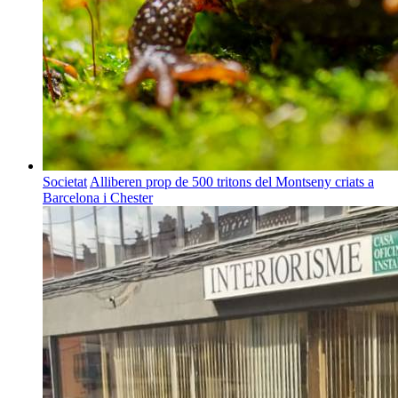
Societat
Alliberen prop de 500 tritons del Montseny criats a
Barcelona i Chester