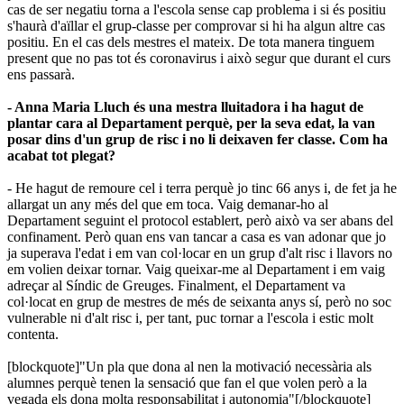
cas de ser negatiu torna a l'escola sense cap problema i si és positiu
s'haurà d'aïllar el grup-classe per comprovar si hi ha algun altre cas
positiu. En el cas dels mestres el mateix. De tota manera tinguem
present que no pas tot és coronavirus i això segur que durant el curs
ens passarà.
- Anna Maria
Lluch
és una mestra lluitadora i ha hagut de
plantar cara al Departament perquè, per la seva edat, la van
posar dins d'un grup de risc i no li deixaven fer classe. Com ha
acabat tot plegat?
- He hagut de remoure cel i terra perquè jo tinc
66
anys i, de fet ja he
allargat un any més del que em toca. Vaig demanar-ho al
Departament seguint el protocol establert, però això va ser abans del
confinament. Però quan ens van tancar a casa es van adonar que jo
ja superava l'edat i em van col·locar en un grup d'alt risc i llavors no
em volien deixar tornar. Vaig queixar-me al Departament i em vaig
adreçar al Síndic de Greuges. Finalment, el Departament va
col·locat en grup de mestres de més de seixanta anys sí, però no soc
vulnerable ni d'alt risc i, per tant, puc tornar a l'escola i estic molt
contenta.
[blockquote]"Un pla que dona al nen la motivació necessària als
alumnes perquè tenen la sensació que fan el que volen però a la
vegada els dona molta responsabilitat i autonomia"[/blockquote]