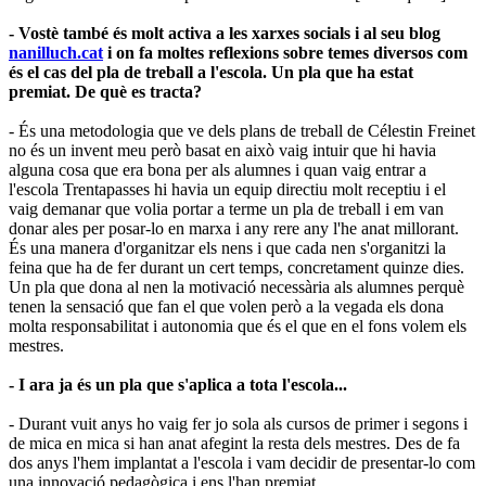
- Vostè també és molt activa a les xarxes socials i al seu blog
nanilluch.cat
i on fa moltes reflexions sobre temes diversos com
és el cas del pla de treball a l'escola. Un pla que ha estat
premiat. De què es tracta?
- És una metodologia que ve dels plans de treball de
Célestin
Freinet
no és un invent meu però basat en això vaig intuir que hi havia
alguna cosa que era bona per als alumnes i quan vaig entrar a
l'escola Trentapasses hi havia un equip directiu molt receptiu i el
vaig demanar que volia portar a terme un pla de treball i em van
donar ales per posar-lo en marxa i any rere any l'he anat millorant.
És una manera d'organitzar els nens i que cada nen s'organitzi la
feina que ha de fer durant un cert temps, concretament quinze dies.
Un pla que dona al nen la motivació necessària als alumnes perquè
tenen la sensació que fan el que volen però a la vegada els dona
molta responsabilitat i autonomia que és el que en el fons volem els
mestres.
- I ara ja és un pla que s'aplica a tota l'escola...
- Durant vuit anys ho vaig fer jo sola als cursos de primer i segons i
de mica en mica si han anat afegint la resta dels mestres. Des de fa
dos anys l'hem implantat a l'escola i vam decidir de presentar-lo com
una innovació pedagògica i ens l'han premiat.