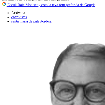
Escull Baix Montseny com la teva font preferida de Google
Arxivat a
entrevistes
santa maria de palautordera