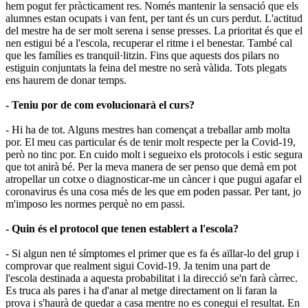
hem pogut fer pràcticament res. Només mantenir la sensació que els
alumnes estan ocupats i van fent, per tant és un curs perdut. L'actitud
del mestre ha de ser molt serena i sense presses. La prioritat és que el
nen estigui bé a l'escola, recuperar el ritme i el benestar. També cal
que les famílies es tranquil·litzin. Fins que aquests dos pilars no
estiguin conjuntats la feina del mestre no serà vàlida. Tots plegats
ens haurem de donar temps.
- Teniu por de com evolucionarà el curs?
- Hi ha de tot. Alguns mestres han començat a treballar amb molta
por. El meu cas particular és de tenir molt respecte per la Covid-19,
però no tinc por. En cuido molt i segueixo els protocols i estic segura
que tot anirà bé. Per la meva manera de ser penso que demà em pot
atropellar un cotxe o diagnosticar-me un càncer i que pugui agafar el
coronavirus és una cosa més de les que em poden passar. Per tant, jo
m'imposo les normes perquè no em passi.
- Quin és el protocol que tenen establert a l'escola?
- Si algun nen té símptomes el primer que es fa és aïllar-lo del grup i
comprovar que realment sigui Covid-19. Ja tenim una part de
l'escola destinada a aquesta probabilitat i la direcció se'n farà càrrec.
Es truca als pares i ha d'anar al metge directament on li faran la
prova i s'haurà de quedar a casa mentre no es conegui el resultat. En