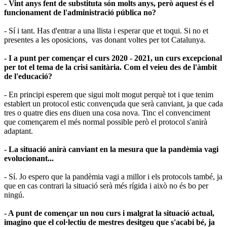
- Vint anys fent de substituta són molts anys, però aquest és el
funcionament de l'administració pública no?
- Sí i tant. Has d'entrar a una llista i esperar que et toqui. Si no et
presentes a les oposicions, vas donant voltes per tot Catalunya.
- I a punt per començar el curs 2020 - 2021, un curs excepcional
per tot el tema de la crisi sanitària. Com el veieu des de l'àmbit
de l'educació?
- En principi esperem que sigui molt mogut perquè tot i que tenim
establert un protocol estic convençuda que serà canviant, ja que cada
tres o quatre dies ens diuen una cosa nova. Tinc el convenciment
que començarem el més normal possible però el protocol s'anirà
adaptant.
- La situació anirà canviant en la mesura que la pandèmia vagi
evolucionant...
- Sí. Jo espero que la pandèmia vagi a millor i els protocols també, ja
que en cas contrari la situació serà més rígida i això no és bo per
ningú.
- A punt de començar un nou curs i malgrat la situació actual,
imagino que el col·lectiu de mestres desitgeu que s'acabi bé, ja