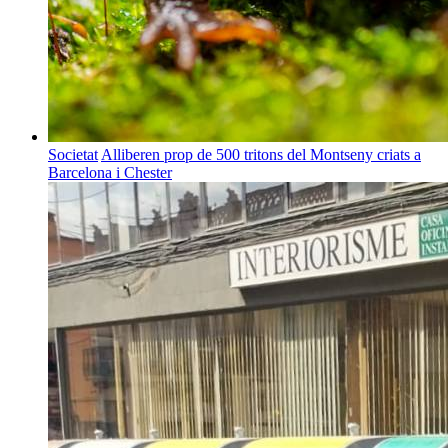
Societat
Alliberen prop de 500 tritons del Montseny criats a
Barcelona i Chester