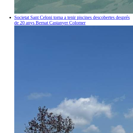
Societat
Sant Celoni torna a tenir piscines descobertes després
de 20 anys
Bernat Castanyer Colomer