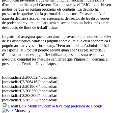
pronunciat favorable a que es mantingui el tancament dels locals
d'oci nocturn dictat pel Govern. En aquest cas, el TSJC sí que hi veu
motius perquè es puguin propagar els contagis. La decisió ha
provocat les queixes de la patronal d'oci nocturn Fecasarm. "Amb
aquesta decisió s'acaben les esperances del sector de les discoteques
de poder sobreviure i de llarg serà el sector amb un índex més alt de
destrucció de llocs de treball", diuen.
La patronal assegura que el tancament provocarà que només un 30%
de les discoteques catalanes puguin sobreviure a la crisi econòmica i
puguin arribar vives a final d'any. "Fem una crida a l'administració i
en especial al Procicat perquè aprovi quan abans el pla sectorial i
d'aquesta manera es pugui flexibilitzar aquesta mesura restrictiva
absoluta, complint les mesures sanitàries que s'imposin", demana el
president de l'entitat, David López.
[noticiadiari]2/206652[/noticiadiari]
[noticiadiari]2/206416[/noticiadiari]
[noticiadiari]2/201967[/noticiadiari]
[noticiadiari]2/206350[/noticiadiari]
[noticiadiari]2/206306[/noticiadiari]
[noticiadiari]2/205332[/noticiadiari]
Escull Baix Montseny com la teva font preferida de Google