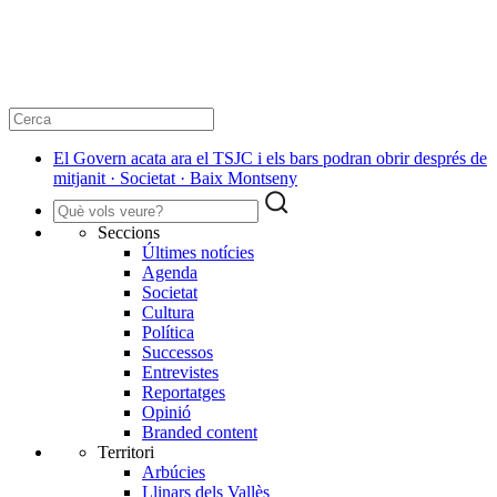
El Govern acata ara el TSJC i els bars podran obrir després de
mitjanit · Societat · Baix Montseny
Seccions
Últimes notícies
Agenda
Societat
Cultura
Política
Successos
Entrevistes
Reportatges
Opinió
Branded content
Territori
Arbúcies
Llinars dels Vallès