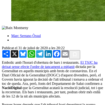
Marc Serrano Òssul
Publicat el 31 de juliol de 2020 a les 20:22
Share
X
Bluesky
WhatsApp
Telegram
LinkedIn
Facebook
Email
Embolic amb l'horari d'obertura de bars i restaurants.
El TSJC ha
deixat sense efecte l'ordre de tancament a mitjanit
dictada per la
Generalitat en aquells municipis amb brots de coronavirus. En el
Diari Oficial de la Generalitat (DOGC) d'aquest divendres, però, el
Govern havia ignorat la decisió de l'alt tribunal i tornava a ordenar el
toc de queda. Ara, però, fonts del Departament de Salut confirmen a
NacióDigital
que la Generalitat acatarà la resolució judicial, tot i que
la recorreran. Els bars i restaurants, per tant, podran obrir més enllà
de les 12 de la nit als municipis afectats.
Poques hores després que l'alt tribunal hagi desestimat la norma