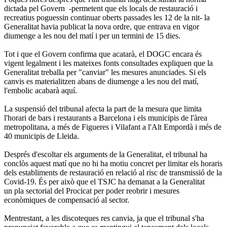
dictada pel Govern -permetent que els locals de restauració i
recreatius poguessin continuar oberts passades les 12 de la nit- la
Generalitat havia publicat la nova ordre, que entrava en vigor
diumenge a les nou del matí i per un termini de 15 dies.
Tot i que el Govern confirma que acatarà, el DOGC encara és
vigent legalment i les mateixes fonts consultades expliquen que la
Generalitat treballa per "canviar" les mesures anunciades. Si els
canvis es materialitzen abans de diumenge a les nou del matí,
l'embolic acabarà aquí.
La suspensió del tribunal afecta la part de la mesura que limita
l'horari de bars i restaurants a Barcelona i els municipis de l'àrea
metropolitana, a més de Figueres i Vilafant a l'Alt Empordà i més de
40 municipis de Lleida.
Després d'escoltar els arguments de la Generalitat, el tribunal ha
conclòs aquest matí que no hi ha motiu concret per limitar els horaris
dels establiments de restauració en relació al risc de transmissió de la
Covid-19. És per això que el TSJC ha demanat a la Generalitat
un pla sectorial del Procicat per poder reobrir i mesures
econòmiques de compensació al sector.
Mentrestant, a les discoteques res canvia, ja que el tribunal s'ha