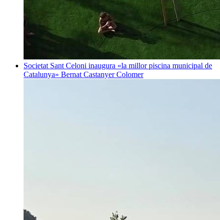
Societat
Sant Celoni inaugura «la millor piscina municipal de
Catalunya»
Bernat Castanyer Colomer