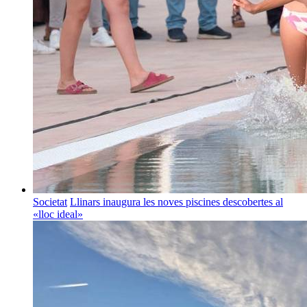
Societat
Llinars inaugura les noves piscines descobertes al
«lloc ideal»