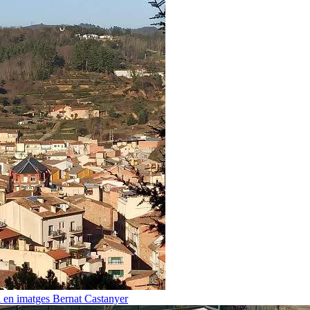
i en imatges
Bernat Castanyer