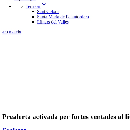
expand_more
Territori
Sant Celoni
Santa Maria de Palautordera
Llinars del Vallès
ara mateix
Prealerta activada per fortes ventades al lit