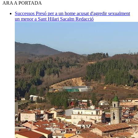
ARA A PORTADA
Successos
Presó per a un home acusat d'agredir sexualment
un menor a Sant Hilari Sacalm
Redacció