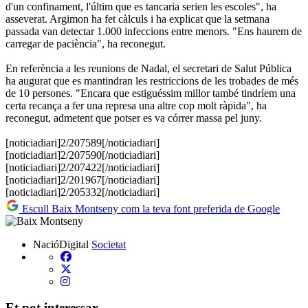
d'un confinament, l'últim que es tancaria serien les escoles", ha
asseverat. Argimon ha fet càlculs i ha explicat que la setmana
passada van detectar 1.000 infeccions entre menors. "Ens haurem de
carregar de paciència", ha reconegut.
En referència a les reunions de Nadal, el secretari de Salut Pública
ha augurat que es mantindran les restriccions de les trobades de més
de 10 persones. "Encara que estiguéssim millor també tindríem una
certa recança a fer una represa una altre cop molt ràpida", ha
reconegut, admetent que potser es va córrer massa pel juny.
[noticiadiari]2/207589[/noticiadiari]
[noticiadiari]2/207590[/noticiadiari]
[noticiadiari]2/207422[/noticiadiari]
[noticiadiari]2/201967[/noticiadiari]
[noticiadiari]2/205332[/noticiadiari]
Escull Baix Montseny com la teva font preferida de Google
NacióDigital
Societat
Et pot interessar