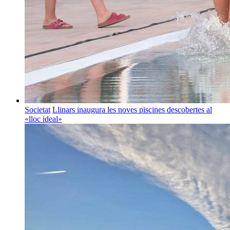
Societat
Llinars inaugura les noves piscines descobertes al
«lloc ideal»