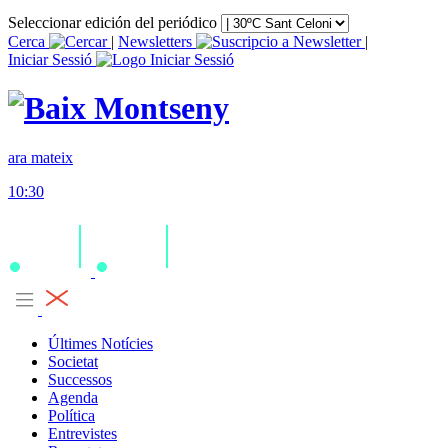
Seleccionar edición del periódico
Cerca
|
Newsletters
|
Iniciar Sessió
ara mateix
10:30
Últimes Notícies
Societat
Successos
Agenda
Política
Entrevistes