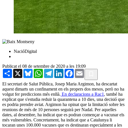
NacióDigital
Publicat el 08 de setembre de 2020 a les 19:09
Share
X
Bluesky
WhatsApp
Telegram
LinkedIn
Facebook
Email
El secretari de Salut Pública, Josep Maria Argimon, ha descartat
aquest dimarts un confinament en els propers dos mesos, però no ha
volgut fer prediccions més enllà.
En declaracions a Rac1
, també ha
explicat que s'estudia reduir la quarantena a 10 dies, una decisió que
es podria prendre aviat. Argimon ha opinat que la limitació sobre les
reunions de més de 10 persones seguirà per Nadal. Per aquelles
dates, al desembre, ha indicat que es podran començar a vacunar els
més vulnerables. Concretament, ha indicat que a Catalunya li
tocaran unes 100.000 vacunes que es destinaran especialment a les