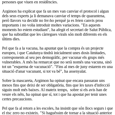
persones que viuen en residències.
Argimon ha explicat que fa un mes van canviar el protocol i algun
dels seus experts ja li demanava canviar el temps de quarantena,
però llavors va decidir no fer-ho perquè ja es feien canvis prou
importants i no volia introduir moltes variacions. "En aquests
moments ho estem estudiant", ha afegit el secretari de Salut Pública,
que ha subratllat que les càrregues virals són molt diferents en els
últims dies.
Pel que fa a la vacuna, ha apuntat que la compra és un projecte
europeu, i que Catalunya tindrà inicialment unes dosis limitades,
corresponents al seu pes demogràfic, per vacunar els grups més
vulnerables. A més ha remarcat que no serà només una vacuna, sinó
tot un "esquema de vacunació". "Fins al mes de juny estarem en una
situació d'anar vacunant, si tot va bé", ha assenyalat.
Sobre la mascareta, Argimon ha opinat que encara passaran uns
mesos fins que deixi de ser obligatòria, fins que les taxes d'infecció
siguin molt més baixes. Al mateix temps, sobre si els avis han de
veure els néts, ha opinat que sí, tot i que ha apostat per tenir unes
certes precaucions.
Pel que fa al retorn a les escoles, ha insistit que són llocs segurs i que
el risc zero no existeix. "Si haguéssim de tornar a la situació anterior