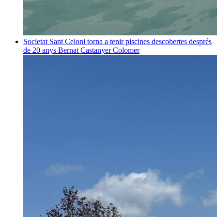
Societat
Sant Celoni torna a tenir piscines descobertes després
de 20 anys
Bernat Castanyer Colomer