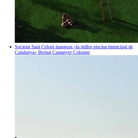
Societat
Sant Celoni inaugura «la millor piscina municipal de
Catalunya»
Bernat Castanyer Colomer