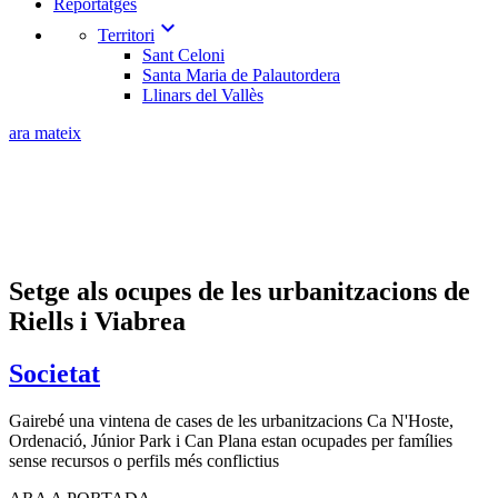
Reportatges
expand_more
Territori
Sant Celoni
Santa Maria de Palautordera
Llinars del Vallès
ara mateix
Setge als ocupes de les urbanitzacions de
Riells i Viabrea
Societat
Gairebé una vintena de cases de les urbanitzacions Ca N'Hoste,
Ordenació, Júnior Park i Can Plana estan ocupades per famílies
sense recursos o perfils més conflictius