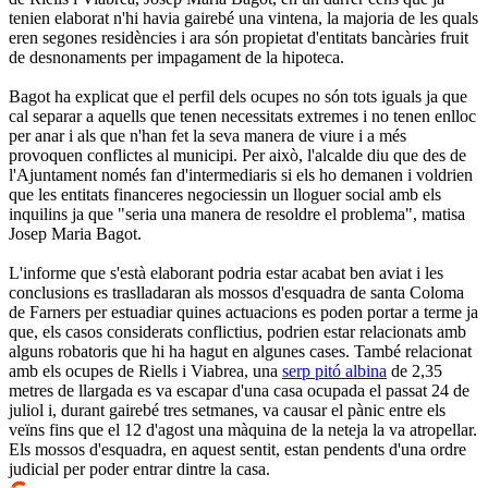
tenien elaborat n'hi havia gairebé una vintena, la majoria de les quals
eren segones residències i ara són propietat d'entitats bancàries fruit
de desnonaments per impagament de la hipoteca.
Bagot ha explicat que el perfil dels ocupes no són tots iguals ja que
cal separar a aquells que tenen necessitats extremes i no tenen enlloc
per anar i als que n'han fet la seva manera de viure i a més
provoquen conflictes al municipi. Per això, l'alcalde diu que des de
l'Ajuntament només fan d'intermediaris si els ho demanen i voldrien
que les entitats financeres negociessin un lloguer social amb els
inquilins ja que "seria una manera de resoldre el problema", matisa
Josep Maria Bagot.
L'informe que s'està elaborant podria estar acabat ben aviat i les
conclusions es traslladaran als mossos d'esquadra de santa Coloma
de Farners per estuadiar quines actuacions es poden portar a terme ja
que, els casos considerats conflictius, podrien estar relacionats amb
alguns robatoris que hi ha hagut en algunes cases. També relacionat
amb els ocupes de Riells i Viabrea, una
serp pitó albina
de 2,35
metres de llargada es va escapar d'una casa ocupada el passat 24 de
juliol i, durant gairebé tres setmanes, va causar el pànic entre els
veïns fins que el 12 d'agost una màquina de la neteja la va atropellar.
Els mossos d'esquadra, en aquest sentit, estan pendents d'una ordre
judicial per poder entrar dintre la casa.