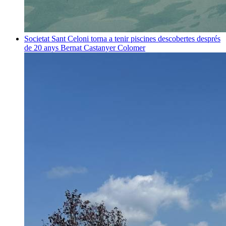
Societat
Sant Celoni torna a tenir piscines descobertes després
de 20 anys
Bernat Castanyer Colomer