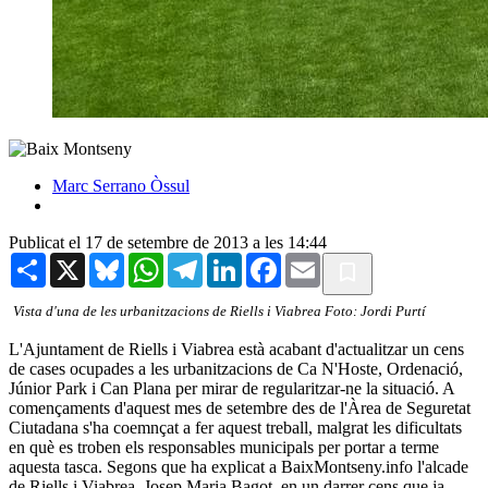
Marc Serrano Òssul
Publicat el 17 de setembre de 2013 a les 14:44
Share
X
Bluesky
WhatsApp
Telegram
LinkedIn
Facebook
Email
Vista d'una de les urbanitzacions de Riells i Viabrea Foto: Jordi Purtí
L'Ajuntament de Riells i Viabrea està acabant d'actualitzar un cens
de cases ocupades a les urbanitzacions de Ca N'Hoste, Ordenació,
Júnior Park i Can Plana per mirar de regularitzar-ne la situació. A
començaments d'aquest mes de setembre des de l'Àrea de Seguretat
Ciutadana s'ha coemnçat a fer aquest treball, malgrat les dificultats
en què es troben els responsables municipals per portar a terme
aquesta tasca. Segons que ha explicat a BaixMontseny.info l'alcade
de Riells i Viabrea, Josep Maria Bagot, en un darrer cens que ja