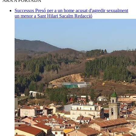
ARA A PORTADA
Successos
Presó per a un home acusat d'agredir sexualment
un menor a Sant Hilari Sacalm
Redacció