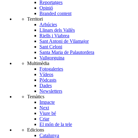
Reportatges
Opinió
Branded content
Territori
Arbúcies
Llinars dels Vallès
Riells i Viabrea
Sant Antoni de Vilamajor
Sant Celoni
Santa Maria de Palautordera
Vallgorguina
Multimèdia
Fotogaleries
Vídeos
Pòdcasts
Dades
Newsletters
Temàtics
Impacte
Next
Viure bé
Criar
El món de la tele
Edicions
Catalunya