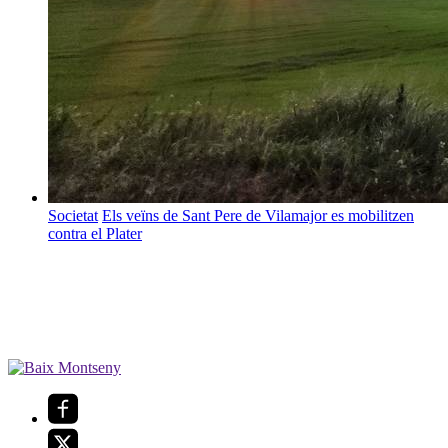
Societat
Els veïns de Sant Pere de Vilamajor es mobilitzen
contra el Plater