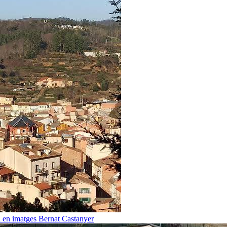
i en imatges
Bernat Castanyer