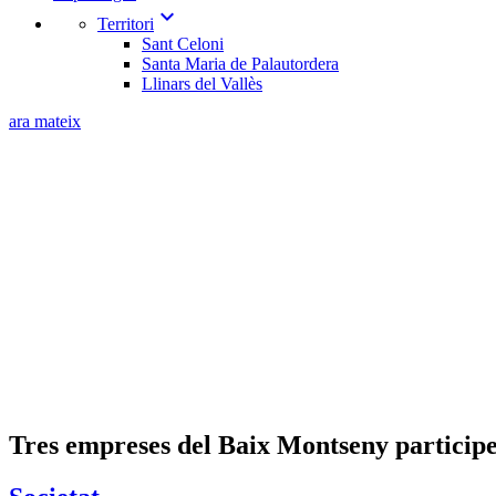
expand_more
Territori
Sant Celoni
Santa Maria de Palautordera
Llinars del Vallès
ara mateix
Tres empreses del Baix Montseny particip