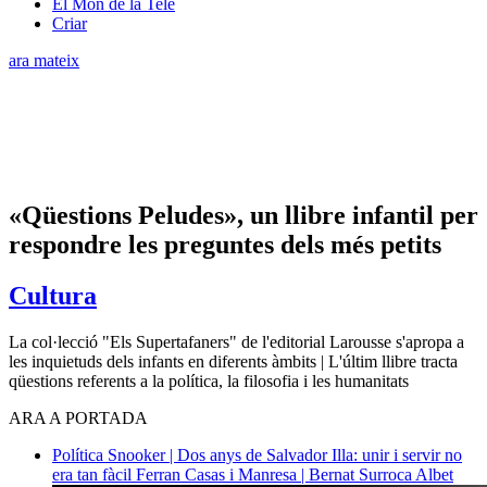
El Món de la Tele
Criar
ara mateix
«Qüestions Peludes», un llibre infantil per
respondre les preguntes dels més petits
Cultura
La col·lecció "Els Supertafaners" de l'editorial Larousse s'apropa a
les inquietuds dels infants en diferents àmbits | L'últim llibre tracta
qüestions referents a la política, la filosofia i les humanitats
ARA A PORTADA
Política
Snooker | Dos anys de Salvador Illa: unir i servir no
era tan fàcil
Ferran Casas i Manresa | Bernat Surroca Albet