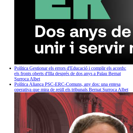
Política
Gestionar els errors d'Educació i complir els acords:
els fronts oberts d'Illa després de dos anys a Palau
Bernat
Surroca Albet
Política
Aliança PSC-ERC-Comuns, any dos: una entesa
operativa que mira de reüll els tribunals
Bernat Surroca Albet