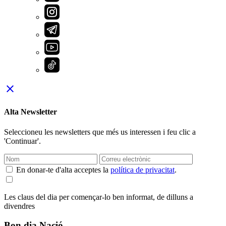
close
Alta Newsletter
Seleccioneu les newsletters que més us interessen i feu clic a
'Continuar'.
En donar-te d'alta acceptes la
política de privacitat
.
Les claus del dia per començar-lo ben informat, de dilluns a
divendres
Bon dia Nació