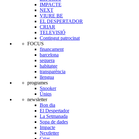
IMPACTE
NEXT
VIURE BE
EL DESPERTADOR
CRIAR
TELEVISIÓ
Contingut patrocinat
FOCUS
finançament
barcelona
sequera
habitatge
transparència
llengua
programes
Snooker
Úniqs
newsletter
Bon dia
El Despertador
La Setmanada
Sopa de dades
Impacte
Nextletter
Criar