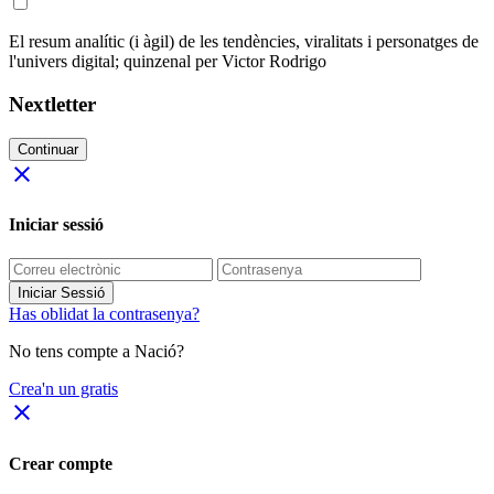
El resum analític (i àgil) de les tendències, viralitats i personatges de
l'univers digital; quinzenal per Victor Rodrigo
Nextletter
Continuar
close
Iniciar sessió
Iniciar Sessió
Has oblidat la contrasenya?
No tens compte a Nació?
Crea'n un gratis
close
Crear compte