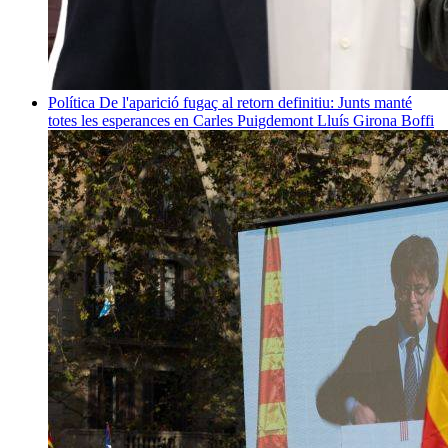
Política
De l'aparició fugaç al retorn definitiu: Junts manté
totes les esperances en Carles Puigdemont
Lluís Girona Boffi