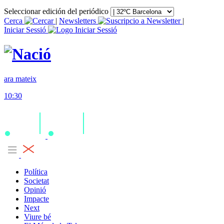
Seleccionar edición del periódico
Cerca
|
Newsletters
|
Iniciar Sessió
ara mateix
10:30
Política
Societat
Opinió
Impacte
Next
Viure bé