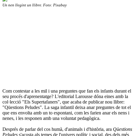
Un nen llegint un llibre. Foto: Pixabay
Com contestar a les mil i una preguntes que fan els infants durant el
seu procés d'aprenentatge? L'editorial Larousse dóna eines amb la
col·lecció "Els Supertafaners", que acaba de publicar nou llibre:
"Qüestions Peludes". La saga infantil deixa anar preguntes de tot el
que ens envolta amb un to espontani, com les farien anar els nens i
nenes, i les responen amb una voluntat pedagògica.
Després de parlar del cos humà, d'animals i d'història, ara
Qüestions
Peludes
s'acosta als temes de l'univers polític i social, des dels més