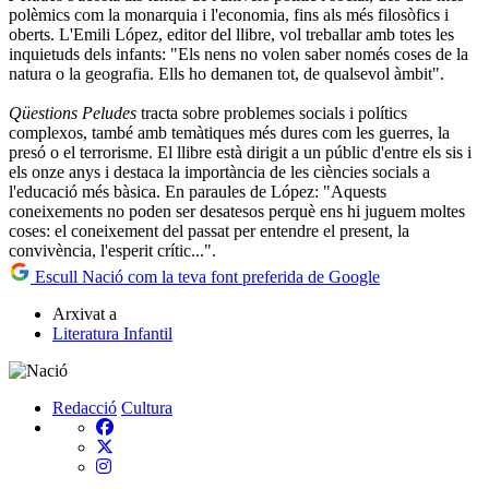
polèmics com la monarquia i l'economia, fins als més filosòfics i
oberts. L'Emili López, editor del llibre, vol treballar amb totes les
inquietuds dels infants: "Els nens no volen saber només coses de la
natura o la geografia. Ells ho demanen tot, de qualsevol àmbit".
Qüestions Peludes
tracta sobre problemes socials i polítics
complexos, també amb temàtiques més dures com les guerres, la
presó o el terrorisme. El llibre està dirigit a un públic d'entre els sis i
els onze anys i destaca la importància de les ciències socials a
l'educació més bàsica. En paraules de López: "Aquests
coneixements no poden ser desatesos perquè ens hi juguem moltes
coses: el coneixement del passat per entendre el present, la
convivència, l'esperit crític...".
Escull Nació com la teva font preferida de Google
Arxivat a
Literatura Infantil
Redacció
Cultura