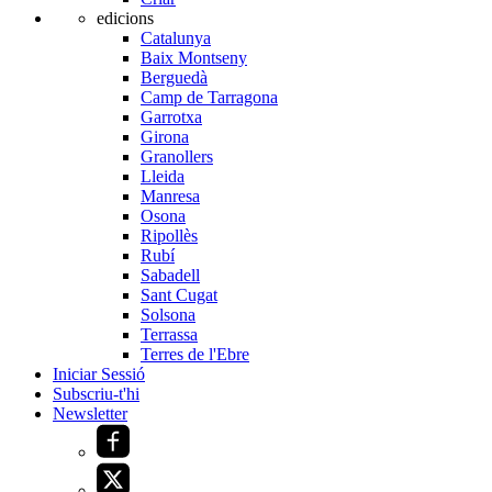
edicions
Catalunya
Baix Montseny
Berguedà
Camp de Tarragona
Garrotxa
Girona
Granollers
Lleida
Manresa
Osona
Ripollès
Rubí
Sabadell
Sant Cugat
Solsona
Terrassa
Terres de l'Ebre
Iniciar Sessió
Subscriu-t'hi
Newsletter