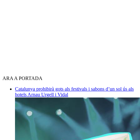
ARA A PORTADA
Catalunya prohibirà gots als festivals i sabons d’un sol ús als
hotels
Arnau Urgell i Vidal