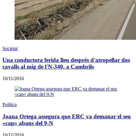
Societat
Una conductora ferida lleu després d'atropellar dos
cavalls al mig de l'N-340, a Cambrils
10/11/2016
Política
Joana Ortega assegura que ERC va demanar el seu
«cap» abans del 9-N
10/11/2016