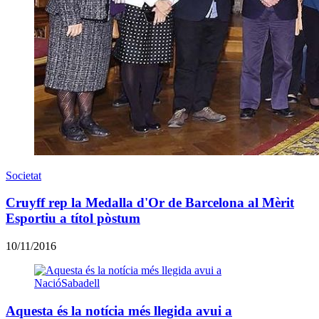
Societat
​Cruyff rep la Medalla d'Or de Barcelona al Mèrit
Esportiu a títol pòstum
10/11/2016
Aquesta és la notícia més llegida avui a