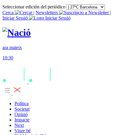
Seleccionar edición del periódico
Cerca
|
Newsletters
|
Iniciar Sessió
ara mateix
10:30
Política
Societat
Opinió
Impacte
Next
Viure bé