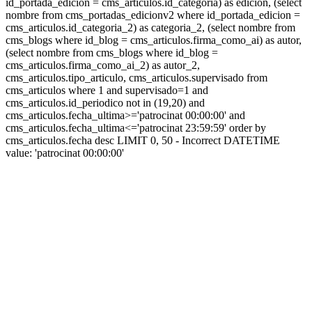
id_portada_edicion = cms_articulos.id_categoria) as edicion, (select
nombre from cms_portadas_edicionv2 where id_portada_edicion =
cms_articulos.id_categoria_2) as categoria_2, (select nombre from
cms_blogs where id_blog = cms_articulos.firma_como_ai) as autor,
(select nombre from cms_blogs where id_blog =
cms_articulos.firma_como_ai_2) as autor_2,
cms_articulos.tipo_articulo, cms_articulos.supervisado from
cms_articulos where 1 and supervisado=1 and
cms_articulos.id_periodico not in (19,20) and
cms_articulos.fecha_ultima>='patrocinat 00:00:00' and
cms_articulos.fecha_ultima<='patrocinat 23:59:59' order by
cms_articulos.fecha desc LIMIT 0, 50 - Incorrect DATETIME
value: 'patrocinat 00:00:00'