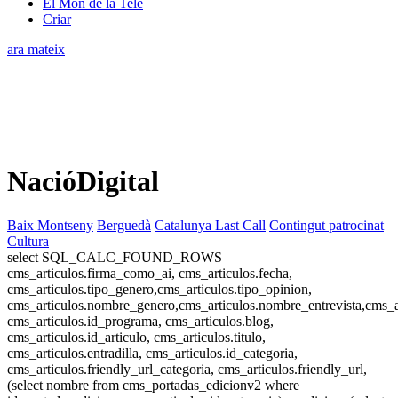
El Món de la Tele
Criar
ara mateix
NacióDigital
Baix Montseny
Berguedà
Catalunya Last Call
Contingut patrocinat
Cultura
select SQL_CALC_FOUND_ROWS
cms_articulos.firma_como_ai, cms_articulos.fecha,
cms_articulos.tipo_genero,cms_articulos.tipo_opinion,
cms_articulos.nombre_genero,cms_articulos.nombre_entrevista,cms_ar
cms_articulos.id_programa, cms_articulos.blog,
cms_articulos.id_articulo, cms_articulos.titulo,
cms_articulos.entradilla, cms_articulos.id_categoria,
cms_articulos.friendly_url_categoria, cms_articulos.friendly_url,
(select nombre from cms_portadas_edicionv2 where