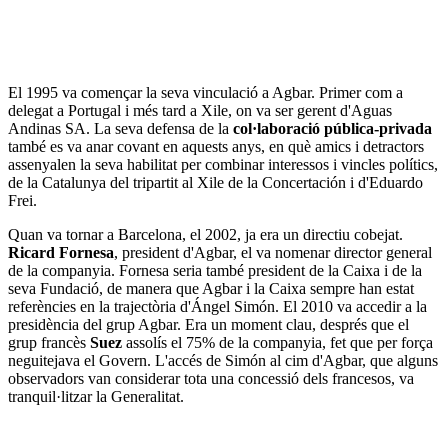
El 1995 va començar la seva vinculació a Agbar. Primer com a
delegat a Portugal i més tard a Xile, on va ser gerent d'Aguas
Andinas SA. La seva defensa de la
col·laboració pública-privada
també es va anar covant en aquests anys, en què amics i detractors
assenyalen la seva habilitat per combinar interessos i vincles polítics,
de la Catalunya del tripartit al Xile de la Concertación i d'Eduardo
Frei.
Quan va tornar a Barcelona, el 2002, ja era un directiu cobejat.
Ricard Fornesa
, president d'Agbar, el va nomenar director general
de la companyia. Fornesa seria també president de la Caixa i de la
seva Fundació, de manera que Agbar i la Caixa sempre han estat
referències en la trajectòria d'Ángel Simón. El 2010 va accedir a la
presidència del grup Agbar. Era un moment clau, després que el
grup francès
Suez
assolís el 75% de la companyia, fet que per força
neguitejava el Govern. L'accés de Simón al cim d'Agbar, que alguns
observadors van considerar tota una concessió dels francesos, va
tranquil·litzar la Generalitat.