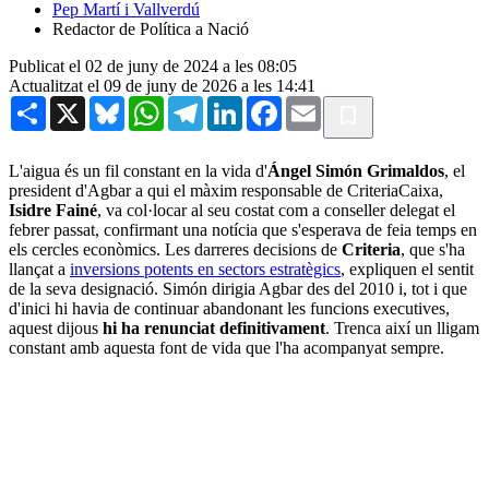
Pep Martí i Vallverdú
Redactor de Política a Nació
Publicat el 02 de juny de 2024 a les 08:05
Actualitzat el 09 de juny de 2026 a les 14:41
Share
X
Bluesky
WhatsApp
Telegram
LinkedIn
Facebook
Email
L'aigua és un fil constant en la vida d'
Ángel
Simón Grimaldos
, el
president d'Agbar a qui el màxim responsable de CriteriaCaixa,
Isidre Fainé
, va col·locar al seu costat com a conseller delegat el
febrer passat, confirmant una notícia que s'esperava de feia temps en
els cercles econòmics. Les darreres decisions de
Criteria
, que s'ha
llançat a
inversions potents en sectors estratègics
, expliquen el sentit
de la seva designació. Simón dirigia Agbar des del 2010 i, tot i que
d'inici hi havia de continuar abandonant les funcions executives,
aquest dijous
hi ha renunciat definitivament
. Trenca així un lligam
constant amb aquesta font de vida que l'ha acompanyat sempre.