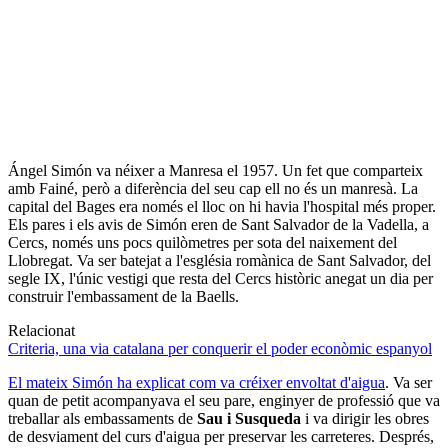
Ángel Simón va néixer a Manresa el 1957. Un fet que comparteix
amb Fainé, però a diferència del seu cap ell no és un manresà. La
capital del Bages era només el lloc on hi havia l'hospital més proper.
Els pares i els avis de Simón eren de Sant Salvador de la Vadella, a
Cercs, només uns pocs quilòmetres per sota del naixement del
Llobregat. Va ser batejat a l'església romànica de Sant Salvador, del
segle IX, l'únic vestigi que resta del Cercs històric anegat un dia per
construir l'embassament de la Baells.
Relacionat
Criteria, una via catalana per conquerir el poder econòmic espanyol
El mateix Simón ha explicat com va créixer envoltat d'aigua
. Va ser
quan de petit acompanyava el seu pare, enginyer de professió que va
treballar als embassaments de
Sau i Susqueda
i va dirigir les obres
de desviament del curs d'aigua per preservar les carreteres. Després,