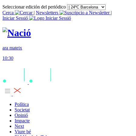
Seleccionar edición del periódico
Cerca
|
Newsletters
|
Iniciar Sessió
ara mateix
10:30
Política
Societat
Opinió
Impacte
Next
Viure bé