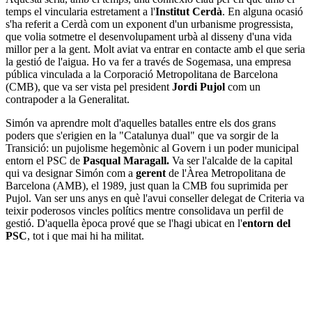
temps el vincularia estretament a l'
Institut Cerdà
. En alguna ocasió
s'ha referit a Cerdà com un exponent d'un urbanisme progressista,
que volia sotmetre el desenvolupament urbà al disseny d'una vida
millor per a la gent. Molt aviat va entrar en contacte amb el que seria
la gestió de l'aigua. Ho va fer a través de Sogemasa, una empresa
pública vinculada a la Corporació Metropolitana de Barcelona
(CMB), que va ser vista pel president
Jordi Pujol
com un
contrapoder a la Generalitat.
Simón va aprendre molt d'aquelles batalles entre els dos grans
poders que s'erigien en la "Catalunya dual" que va sorgir de la
Transició: un pujolisme hegemònic al Govern i un poder municipal
entorn el PSC de
Pasqual Maragall.
Va ser l'alcalde de la capital
qui va designar Simón com a
gerent
de l'Àrea Metropolitana de
Barcelona (AMB), el 1989, just quan la CMB fou suprimida per
Pujol. Van ser uns anys en què l'avui conseller delegat de Criteria va
teixir poderosos vincles polítics mentre consolidava un perfil de
gestió. D'aquella època prové que se l'hagi ubicat en l'
entorn del
PSC
, tot i que mai hi ha militat.