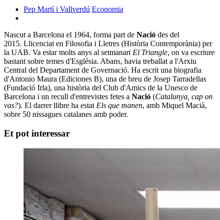
Pep Martí i Vallverdú
Economia
Nascut a Barcelona el 1964, forma part de
Nació
des del
2015. Llicenciat en Filosofia i Lletres (Història Contemporània) per
la UAB. Va estar molts anys al setmanari
El Triangle
, on va escriure
bastant sobre temes d'Església. Abans, havia treballat a l'Arxiu
Central del Departament de Governació. Ha escrit una biografia
d'Antonio Maura (Ediciones B), una de breu de Josep Tarradellas
(Fundació Irla), una història del Club d'Amics de la Unesco de
Barcelona i un recull d'entrevistes fetes a
Nació
(
Catalunya, cap on
vas?
). El darrer llibre ha estat
Els que manen
, amb Miquel Macià,
sobre 50 nissagues catalanes amb poder.
Et pot interessar