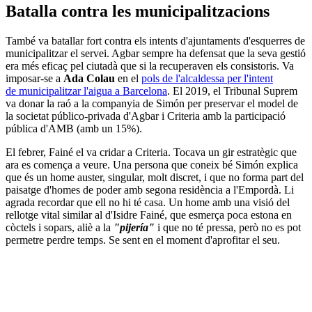
Batalla contra les municipalitzacions
També va batallar fort contra els intents d'ajuntaments d'esquerres de
municipalitzar el servei. Agbar sempre ha defensat que la seva gestió
era més eficaç pel ciutadà que si la recuperaven els consistoris. Va
imposar-se a
Ada Colau
en el
pols de l'alcaldessa per l'intent
de municipalitzar l'aigua a Barcelona
. El 2019, el Tribunal Suprem
va donar la raó a la companyia de Simón per preservar el model de
la societat público-privada d'Agbar i Criteria amb la participació
pública d'AMB (amb un 15%).
El febrer, Fainé el va cridar a Criteria. Tocava un gir estratègic que
ara es comença a veure. Una persona que coneix bé Simón explica
que és un home auster, singular, molt discret, i que no forma part del
paisatge d'homes de poder amb segona residència a l'Empordà. Li
agrada recordar que ell no hi té casa. Un home amb una visió del
rellotge vital similar al d'Isidre Fainé, que esmerça poca estona en
còctels i sopars, aliè a la
"pijería"
i que no té pressa, però no es pot
permetre perdre temps. Se sent en el moment d'aprofitar el seu.