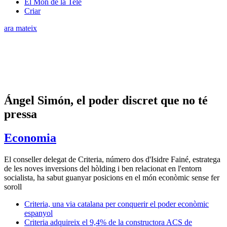
El Món de la Tele
Criar
ara mateix
Ángel Simón, el poder discret que no té
pressa
Economia
El conseller delegat de Criteria, número dos d'Isidre Fainé, estratega
de les noves inversions del hòlding i ben relacionat en l'entorn
socialista, ha sabut guanyar posicions en el món econòmic sense fer
soroll
Criteria, una via catalana per conquerir el poder econòmic
espanyol
Criteria adquireix el 9,4% de la constructora ACS de