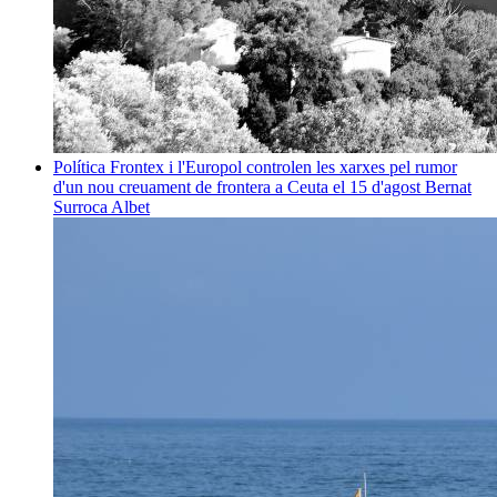
Política
Frontex i l'Europol controlen les xarxes pel rumor
d'un nou creuament de frontera a Ceuta el 15 d'agost
Bernat
Surroca Albet