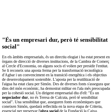
"És un empresari dur, però té sensibilitat
social"
En els àmbits empresarials, és un directiu elogiat i ha estat present en
òrgans de direcció de diverses institucions, de la Cambra de Comerç
al Cercle d'Economia, on alguns socis el volien per presidir l'entitat.
Se li reconeix una aposta ferma per la transformació tecnològica
d'Agbar i un convenciment en la transició energètica i els objectius
de desenvolupament sostenible. L'aposta per la reutilització de
l'aigua ha estat clara per Simón. Des de diverses fonts s'assegura que
dins del món econòmic, ha demostrat militar en l'ala més preocupada
per la cohesió social. Un dirigent empresarial diu d'ell: "És un
negociador dur
, no és Teresa de Calcuta, però té sensibilitat
social". Una sensibilitat que, asseguren fonts econòmiques que
coneixen Simón, quedarà reflectida en la nova etapa de Criteria,
essencial per preservar l'
obra social
de la Fundació la Caixa.