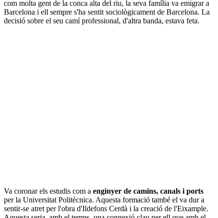
com molta gent de la conca alta del riu, la seva família va emigrar a
Barcelona i ell sempre s'ha sentit sociològicament de Barcelona. La
decisió sobre el seu camí professional, d'altra banda, estava feta.
Va coronar els estudis com a
enginyer de camins, canals i ports
per la Universitat Politècnica. Aquesta formació també el va dur a
sentir-se atret per l'obra d'Ildefons Cerdà i la creació de l'Eixample.
Aquesta seria, amb el temps, una connexió clau per ell que amb el