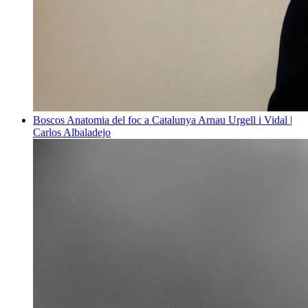
Boscos
Anatomia del foc a Catalunya
Arnau Urgell i Vidal |
Carlos Albaladejo