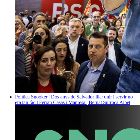
Política
Snooker | Dos anys de Salvador Illa: unir i servir no
era tan fàcil
Ferran Casas i Manresa | Bernat Surroca Albet