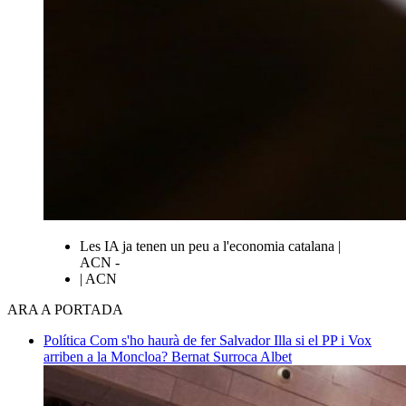
Les IA ja tenen un peu a l'economia catalana |
ACN -
| ACN
ARA A PORTADA
Política
Com s'ho haurà de fer Salvador Illa si el PP i Vox
arriben a la Moncloa?
Bernat Surroca Albet