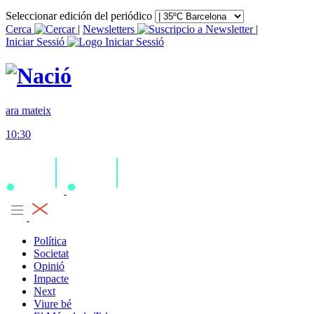
Seleccionar edición del periódico
Cerca
|
Newsletters
|
Iniciar Sessió
ara mateix
10:30
Política
Societat
Opinió
Impacte
Next
Viure bé