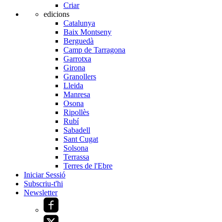
Criar
edicions
Catalunya
Baix Montseny
Berguedà
Camp de Tarragona
Garrotxa
Girona
Granollers
Lleida
Manresa
Osona
Ripollès
Rubí
Sabadell
Sant Cugat
Solsona
Terrassa
Terres de l'Ebre
Iniciar Sessió
Subscriu-t'hi
Newsletter