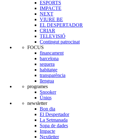
ESPORTS
IMPACTE
NEXT
VIURE BE
EL DESPERTADOR
CRIAR
TELEVISIÓ
Contingut patrocinat
FOCUS
finançament
barcelona
sequera
habitatge
transparència
llengua
programes
Snooker
Úniqs
newsletter
Bon dia
El Despertador
La Setmanada
Sopa de dades
Impacte
Nextletter