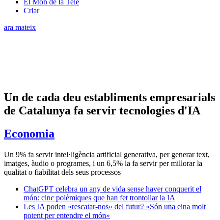
El Món de la Tele
Criar
ara mateix
Un de cada deu establiments empresarials
de Catalunya fa servir tecnologies d'IA
Economia
Un 9% fa servir intel·ligència artificial generativa, per generar text,
imatges, àudio o programes, i un 6,5% la fa servir per millorar la
qualitat o fiabilitat dels seus processos
ChatGPT celebra un any de vida sense haver conquerit el
món: cinc polèmiques que han fet trontollar la IA
Les IA poden «rescatar-nos» del futur? «Són una eina molt
potent per entendre el món»