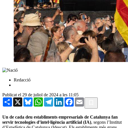
Redacció
Publicat el 29 de juliol de 2024 a les 11:05
Share
X
Bluesky
WhatsApp
Telegram
LinkedIn
Facebook
Email
Un de cada deu establiments empresarials de Catalunya fan
servir tecnologies d’intel·ligència artificial (IA)
, segons l’Institut
d’Estadística de Catalunya (Idescat). Els establiments més grans,