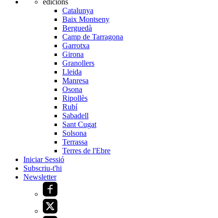
edicions
Catalunya
Baix Montseny
Berguedà
Camp de Tarragona
Garrotxa
Girona
Granollers
Lleida
Manresa
Osona
Ripollès
Rubí
Sabadell
Sant Cugat
Solsona
Terrassa
Terres de l'Ebre
Iniciar Sessió
Subscriu-t'hi
Newsletter