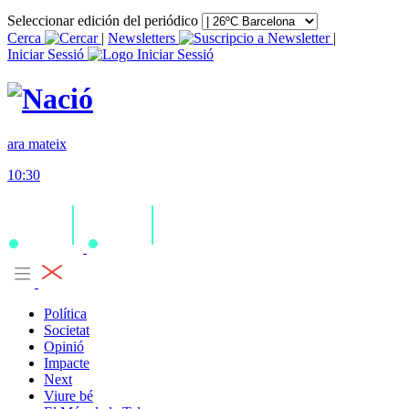
Seleccionar edición del periódico
Cerca
|
Newsletters
|
Iniciar Sessió
ara mateix
10:30
Política
Societat
Opinió
Impacte
Next
Viure bé