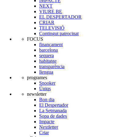
IMPACTE
NEXT
VIURE BE
EL DESPERTADOR
CRIAR
TELEVISIÓ
Contingut patrocinat
FOCUS
finançament
barcelona
sequera
habitatge
transparència
llengua
programes
Snooker
Úniqs
newsletter
Bon dia
El Despertador
La Setmanada
Sopa de dades
Impacte
Nextletter
Criar