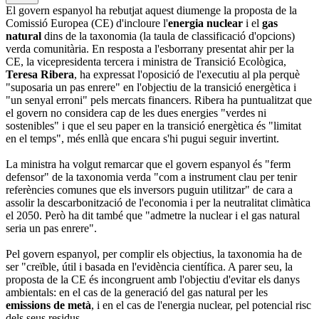
El govern espanyol ha rebutjat aquest diumenge la proposta de la
Comissió Europea (CE) d'incloure l'
energia nuclear
i el
gas
natural
dins de la taxonomia (la taula de classificació d'opcions)
verda comunitària. En resposta a l'esborrany presentat ahir per la
CE, la vicepresidenta tercera i ministra de Transició Ecològica,
Teresa Ribera
, ha expressat l'oposició de l'executiu al pla perquè
"suposaria un pas enrere" en l'objectiu de la transició energètica i
"un senyal erroni" pels mercats financers. Ribera ha puntualitzat que
el govern no considera cap de les dues energies "verdes ni
sostenibles" i que el seu paper en la transició energètica és "limitat
en el temps", més enllà que encara s'hi pugui seguir invertint.
La ministra ha volgut remarcar que el govern espanyol és "ferm
defensor" de la taxonomia verda "com a instrument clau per tenir
referències comunes que els inversors puguin utilitzar" de cara a
assolir la descarbonització de l'economia i per la neutralitat climàtica
el 2050. Però ha dit també que "admetre la nuclear i el gas natural
seria un pas enrere".
Pel govern espanyol, per complir els objectius, la taxonomia ha de
ser "creïble, útil i basada en l'evidència científica. A parer seu, la
proposta de la CE és incongruent amb l'objectiu d'evitar els danys
ambientals: en el cas de la generació del gas natural per les
emissions de metà
, i en el cas de l'energia nuclear, pel potencial risc
dels seus residus.