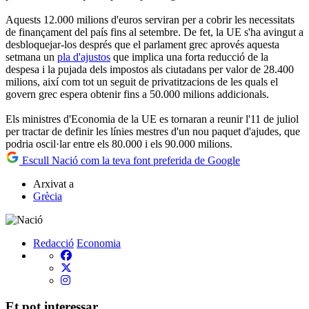
Aquests 12.000 milions d'euros serviran per a cobrir les necessitats
de finançament del país fins al setembre. De fet, la UE s'ha avingut a
desbloquejar-los després que el parlament grec aprovés aquesta
setmana un
pla d'ajustos
que implica una forta reducció de la
despesa i la pujada dels impostos als ciutadans per valor de 28.400
milions, així com tot un seguit de privatitzacions de les quals el
govern grec espera obtenir fins a 50.000 milions addicionals.
Els ministres d'Economia de la UE es tornaran a reunir l'11 de juliol
per tractar de definir les línies mestres d'un nou paquet d'ajudes, que
podria oscil·lar entre els 80.000 i els 90.000 milions.
Escull Nació com la teva font preferida de Google
Arxivat a
Grècia
Redacció
Economia
Et pot interessar