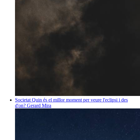
Societat
Quin és el millor moment per veure l'eclipsi i des
d'on?
Gerard Mira