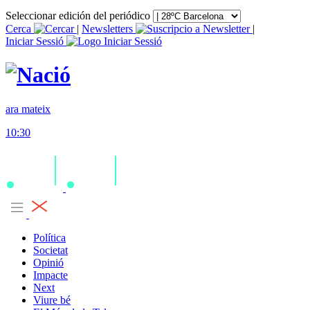
Seleccionar edición del periódico
Cerca
|
Newsletters
|
Iniciar Sessió
ara mateix
10:30
Política
Societat
Opinió
Impacte
Next
Viure bé