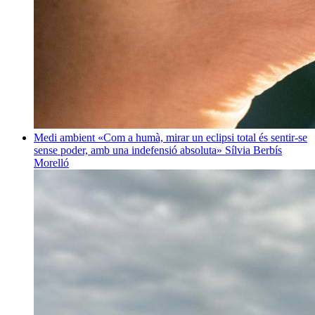
Medi ambient
«Com a humà, mirar un eclipsi total és sentir-se
sense poder, amb una indefensió absoluta»
Sílvia Berbís
Morelló