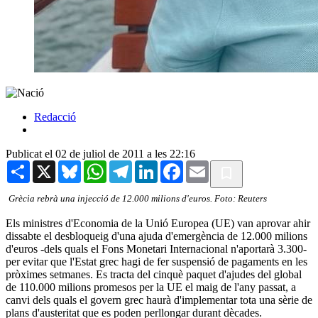
Redacció
Publicat el 02 de juliol de 2011 a les 22:16
Share
X
Bluesky
WhatsApp
Telegram
LinkedIn
Facebook
Email
Grècia rebrà una injecció de 12.000 milions d'euros. Foto: Reuters
Els ministres d'Economia de la Unió Europea (UE) van aprovar ahir
dissabte el desbloqueig d'una ajuda d'emergència de 12.000 milions
d'euros -dels quals el Fons Monetari Internacional n'aportarà 3.300-
per evitar que l'Estat grec hagi de fer suspensió de pagaments en les
pròximes setmanes. Es tracta del cinquè paquet d'ajudes del global
de 110.000 milions promesos per la UE el maig de l'any passat, a
canvi dels quals el govern grec haurà d'implementar tota una sèrie de
plans d'austeritat que es poden perllongar durant dècades.