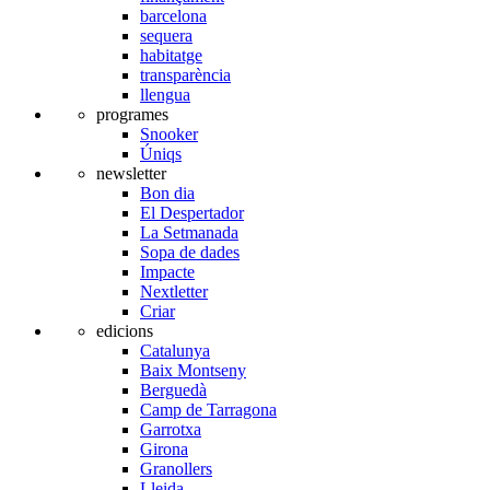
barcelona
sequera
habitatge
transparència
llengua
programes
Snooker
Úniqs
newsletter
Bon dia
El Despertador
La Setmanada
Sopa de dades
Impacte
Nextletter
Criar
edicions
Catalunya
Baix Montseny
Berguedà
Camp de Tarragona
Garrotxa
Girona
Granollers
Lleida