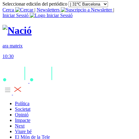
Seleccionar edición del periódico
Cerca
|
Newsletters
|
Iniciar Sessió
ara mateix
10:30
Política
Societat
Opinió
Impacte
Next
Viure bé
El Món de la Tele