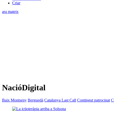
Criar
ara mateix
NacióDigital
Baix Montseny
Berguedà
Catalunya Last Call
Contingut patrocinat
C