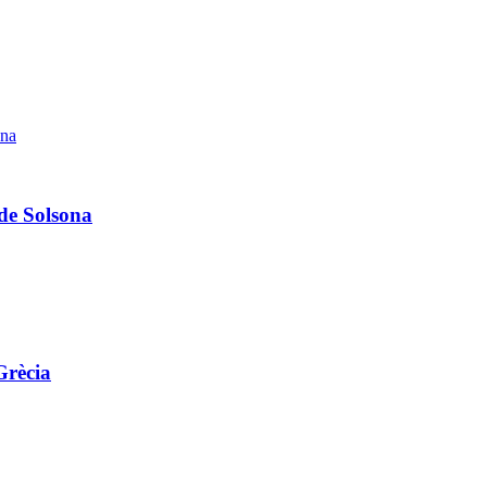
 de Solsona
Grècia