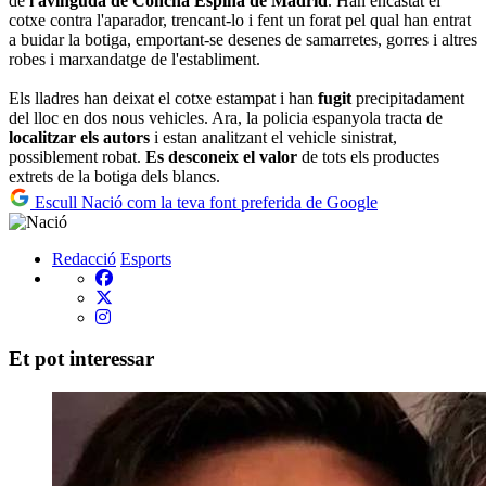
de
l'avinguda de Concha Espina de Madrid
. Han encastat el
cotxe contra l'aparador, trencant-lo i fent un forat pel qual han entrat
a buidar la botiga, emportant-se desenes de samarretes, gorres i altres
robes i marxandatge de l'establiment.
Els lladres han deixat el cotxe estampat i han
fugit
precipitadament
del lloc en dos nous vehicles. Ara, la policia espanyola tracta de
localitzar els autors
i estan analitzant el vehicle sinistrat,
possiblement robat.
Es desconeix el valor
de tots els productes
extrets de la botiga dels blancs.
Escull Nació com la teva font preferida de Google
Redacció
Esports
Et pot interessar