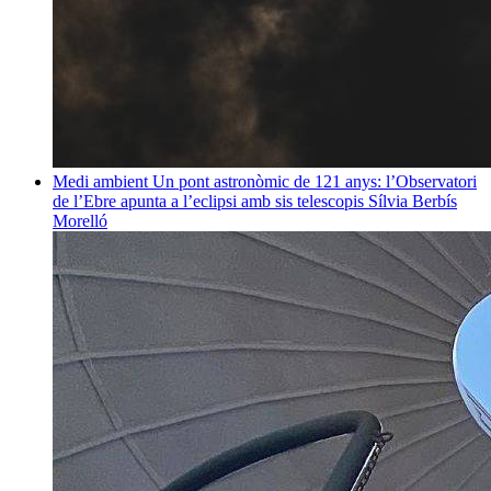
Medi ambient
Un pont astronòmic de 121 anys: l’Observatori
de l’Ebre apunta a l’eclipsi amb sis telescopis
Sílvia Berbís
Morelló