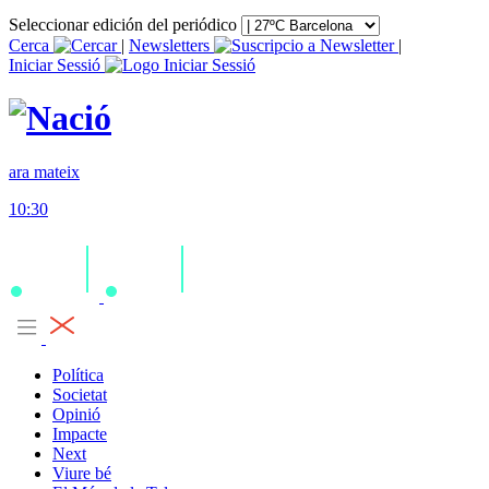
Seleccionar edición del periódico
Cerca
|
Newsletters
|
Iniciar Sessió
ara mateix
10:30
Política
Societat
Opinió
Impacte
Next
Viure bé