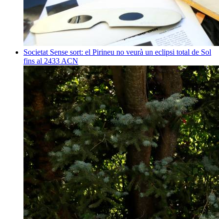
Societat
Sense sort: el Pirineu no veurà un eclipsi total de Sol
fins al 2433
ACN