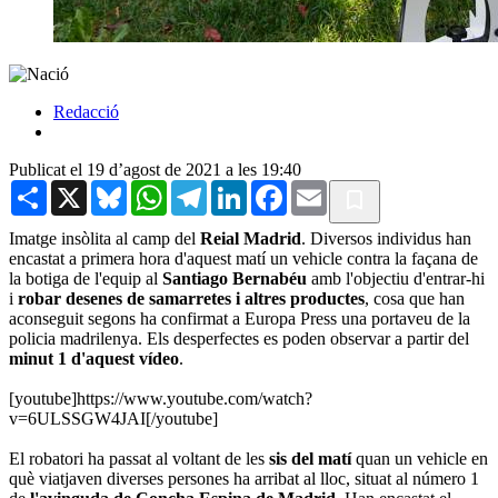
Redacció
Publicat el 19 d’agost de 2021 a les 19:40
Share
X
Bluesky
WhatsApp
Telegram
LinkedIn
Facebook
Email
Imatge insòlita al camp del
Reial Madrid
. Diversos individus han
encastat a primera hora d'aquest matí un vehicle contra la façana de
la botiga de l'equip al
Santiago Bernabéu
amb l'objectiu d'entrar-hi
i
robar desenes de samarretes i altres productes
, cosa que han
aconseguit segons ha confirmat a Europa Press una portaveu de la
policia madrilenya. Els desperfectes es poden observar a partir del
minut 1 d'aquest vídeo
.
[youtube]https://www.youtube.com/watch?
v=6ULSSGW4JAI[/youtube]
El robatori ha passat al voltant de les
sis del matí
quan un vehicle en
què viatjaven diverses persones ha arribat al lloc, situat al número 1