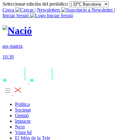
Seleccionar edición del periódico
Cerca
|
Newsletters
|
Iniciar Sessió
ara mateix
10:30
Política
Societat
Opinió
Impacte
Next
Viure bé
El Món de la Tele