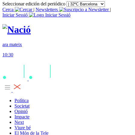
Seleccionar edición del periódico
Cerca
|
Newsletters
|
Iniciar Sessió
ara mateix
10:30
Política
Societat
Opinió
Impacte
Next
Viure bé
El Món de la Tele