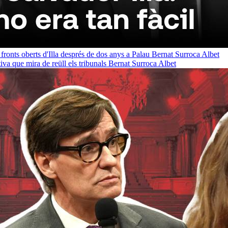
 fronts oberts d'Illa després de dos anys a Palau
Bernat Surroca Albet
a que mira de reüll els tribunals
Bernat Surroca Albet