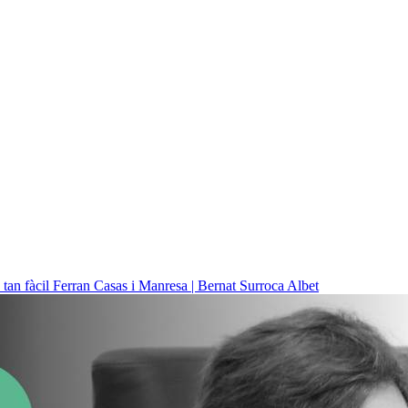
 tan fàcil
Ferran Casas i Manresa | Bernat Surroca Albet