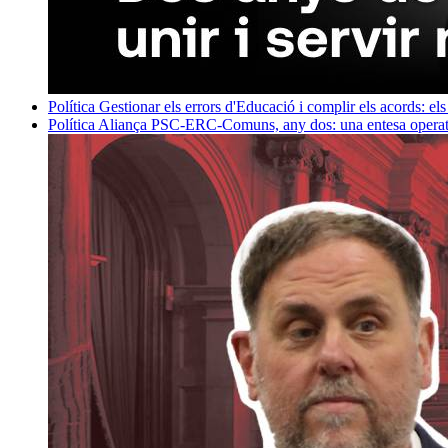
Política
Gestionar els errors d'Educació i complir els acords: els
Política
Aliança PSC-ERC-Comuns, any dos: una entesa operativ