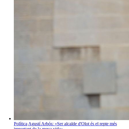
Política
Agustí Arbós: «Ser alcalde d'Olot és el repte més
important de la meva vida»