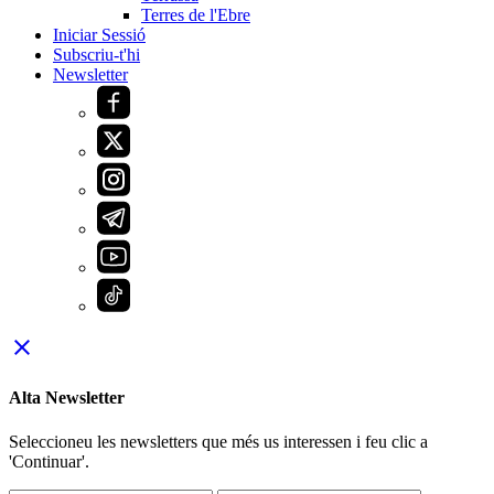
Terres de l'Ebre
Iniciar Sessió
Subscriu-t'hi
Newsletter
close
Alta Newsletter
Seleccioneu les newsletters que més us interessen i feu clic a
'Continuar'.