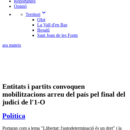
Reportatges
Opinió
expand_more
Territori
Olot
La Vall d'en Bas
Besalú
Sant Joan de les Fonts
ara mateix
Entitats i partits convoquen
mobilitzacions arreu del país pel final del
judici de l'1-O
Política
Portaran com a lema "Llibertat: l'autodeterminació és un dret" i la