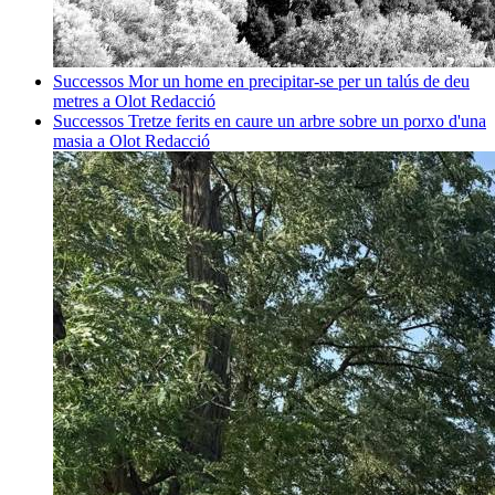
Successos
Mor un home en precipitar-se per un talús de deu
metres a Olot
Redacció
Successos
Tretze ferits en caure un arbre sobre un porxo d'una
masia a Olot
Redacció