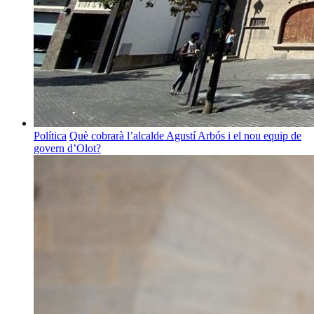
Política
Què cobrarà l’alcalde Agustí Arbós i el nou equip de
govern d’Olot?