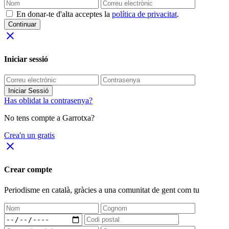
En donar-te d'alta acceptes la
política de privacitat
.
Continuar
close
Iniciar sessió
Iniciar Sessió
Has oblidat la contrasenya?
No tens compte a Garrotxa?
Crea'n un gratis
close
Crear compte
Periodisme
en català
, gràcies a una comunitat de gent com tu