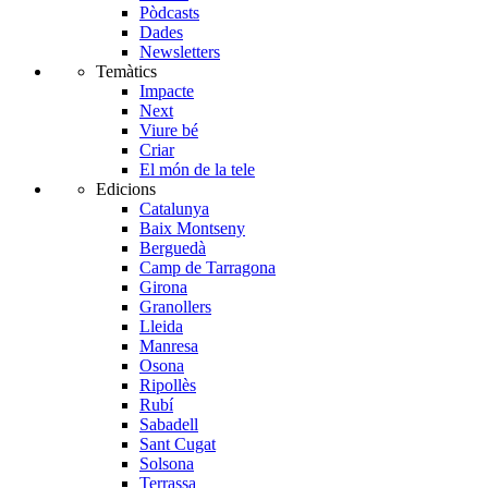
Pòdcasts
Dades
Newsletters
Temàtics
Impacte
Next
Viure bé
Criar
El món de la tele
Edicions
Catalunya
Baix Montseny
Berguedà
Camp de Tarragona
Girona
Granollers
Lleida
Manresa
Osona
Ripollès
Rubí
Sabadell
Sant Cugat
Solsona
Terrassa