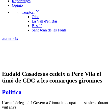
Reportatges
Opinió
expand_more
Territori
Olot
La Vall d'en Bas
Besalú
Sant Joan de les Fonts
ara mateix
Eudald Casadesús cedeix a Pere Vila el
timó de CDC a les comarques gironines
Política
L'actual delegat del Govern a Girona ha ocupat aquest càrrec durant
vuit anys