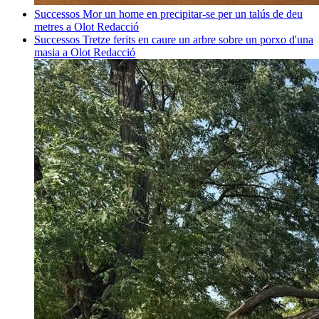
Successos
Mor un home en precipitar-se per un talús de deu
metres a Olot
Redacció
Successos
Tretze ferits en caure un arbre sobre un porxo d'una
masia a Olot
Redacció