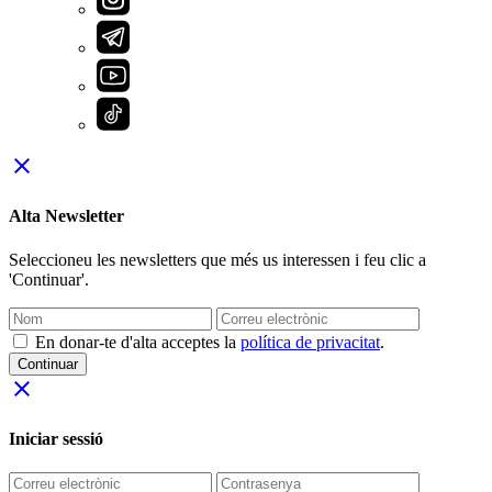
close
Alta Newsletter
Seleccioneu les newsletters que més us interessen i feu clic a
'Continuar'.
En donar-te d'alta acceptes la
política de privacitat
.
Continuar
close
Iniciar sessió