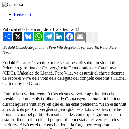
Redacció
Publicat el 04 de març de 2012 a les 12:42
Share
X
Bluesky
WhatsApp
Telegram
LinkedIn
Facebook
Email
Eudald Casadesús felicitant Pere Vila després de ser escollit. Foto: Pere
Duran
Eudald Casadesús va deixar de ser aquest dissabte president de la
federació gironina de Convergència Democràtica de Catalunya
(CDC). L'alcalde de Llançà, Pere Vila, va assumir el càrrec després
de rebre el 94% dels vots dels delegats del congrés celebrat a l'Hotel
Carlemany de Girona.
Durant la seva intervenció Casadesús va voler agrair a tots els
presidents comarcals i militants de Convergència tota la feina feta
durant aquests vuit anys en que ell ha estat president. “Han estat vuit
anys difícils per Convergència però gràcies a tots vosaltres que heu
donat la cara pel partit, els resultats a les comarques gironines han
estat fruit de la feina feta i perquè hi hem estat a les verdes i a les
madures. Això és el que ens ha donat la força per recuperar la