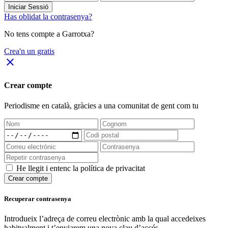
Iniciar Sessió
Has oblidat la contrasenya?
No tens compte a Garrotxa?
Crea'n un gratis
close
Crear compte
Periodisme
en català
, gràcies a una comunitat de gent com tu
He llegit i entenc la política de privacitat
Crear compte
Recuperar contrasenya
Introdueix l’adreça de correu electrònic amb la qual accedeixes
habitualment i t’enviarem una nova clau d’accés.