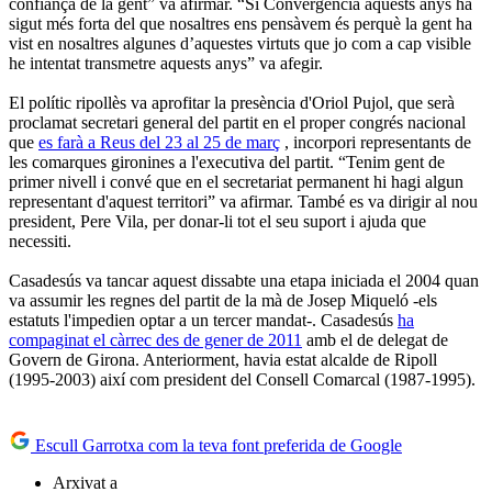
confiança de la gent” va afirmar. “Si Convergència aquests anys ha
sigut més forta del que nosaltres ens pensàvem és perquè la gent ha
vist en nosaltres algunes d’aquestes virtuts que jo com a cap visible
he intentat transmetre aquests anys” va afegir.
El polític ripollès va aprofitar la presència d'Oriol Pujol, que serà
proclamat secretari general del partit en el proper congrés nacional
que
es farà a Reus del 23 al 25 de març
, incorpori representants de
les comarques gironines a l'executiva del partit. “Tenim gent de
primer nivell i convé que en el secretariat permanent hi hagi algun
representant d'aquest territori” va afirmar. També es va dirigir al nou
president, Pere Vila, per donar-li tot el seu suport i ajuda que
necessiti.
Casadesús va tancar aquest dissabte una etapa iniciada el 2004 quan
va assumir les regnes del partit de la mà de Josep Miqueló -els
estatuts l'impedien optar a un tercer mandat-. Casadesús
ha
compaginat el càrrec des de gener de 2011
amb el de delegat de
Govern de Girona. Anteriorment, havia estat alcalde de Ripoll
(1995-2003) així com president del Consell Comarcal (1987-1995).
Escull Garrotxa com la teva font preferida de Google
Arxivat a