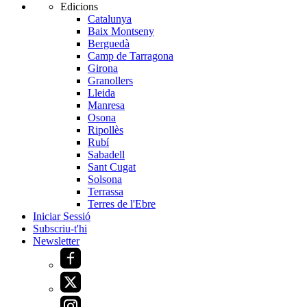
Edicions
Catalunya
Baix Montseny
Berguedà
Camp de Tarragona
Girona
Granollers
Lleida
Manresa
Osona
Ripollès
Rubí
Sabadell
Sant Cugat
Solsona
Terrassa
Terres de l'Ebre
Iniciar Sessió
Subscriu-t'hi
Newsletter