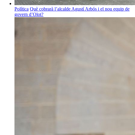
Política
Què cobrarà l’alcalde Agustí Arbós i el nou equip de
govern d’Olot?