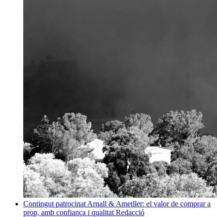
Contingut patrocinat
Arnall & Ametller: el valor de comprar a
prop, amb confiança i qualitat
Redacció