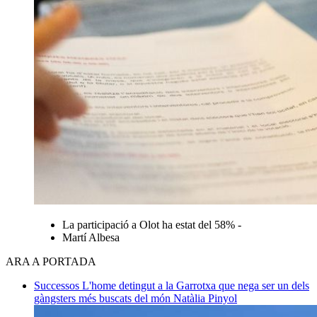
La participació a Olot ha estat del 58% -
Martí Albesa
ARA A PORTADA
Successos
L'home detingut a la Garrotxa que nega ser un dels
gàngsters més buscats del món
Natàlia Pinyol