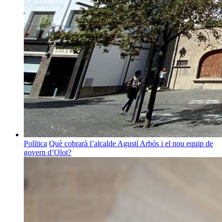
Política
Què cobrarà l’alcalde Agustí Arbós i el nou equip de
govern d’Olot?