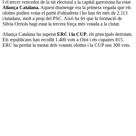
I el tercer vencedor de la nit electoral a la capital garrotxina ha estat
Aliança Catalana.
Aquest diumenge era la primera vegada que els
olotins podien votar el partit d'ultradreta i ho han fet més de 2.113
ciutadans, molt a prop del PSC. Això ha fet que la formació de
Sílvia Orriols hagi estat la tercera força més votada a la ciutat.
Aliança Catalana ha superat
ERC i la CUP
, els principals derrotats.
Els republicans han recollit 1.400 vots a Olot i els cupaires 815.
ERC ha perdut la meitat dels votants olotins i la CUP uns 300 vots.