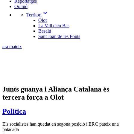
Reportatges
Opinió
expand_more
Territori
Olot
La Vall d'en Bas
Besalú
Sant Joan de les Fonts
ara mateix
Junts guanya i Aliança Catalana és
tercera força a Olot
Política
Els socialistes han quedat en segona posició i ERC pateix una
patacada