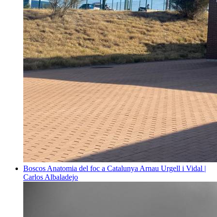
Boscos
Anatomia del foc a Catalunya
Arnau Urgell i Vidal |
Carlos Albaladejo