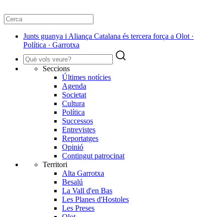
Junts guanya i Aliança Catalana és tercera força a Olot ·
Política · Garrotxa
Seccions
Últimes notícies
Agenda
Societat
Cultura
Política
Successos
Entrevistes
Reportatges
Opinió
Contingut patrocinat
Territori
Alta Garrotxa
Besalú
La Vall d'en Bas
Les Planes d'Hostoles
Les Preses
Olot