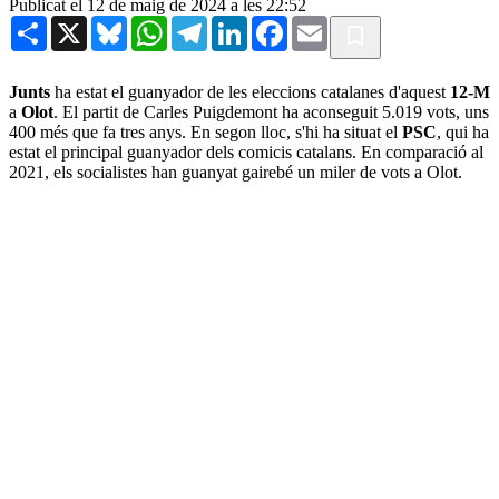
Publicat el 12 de maig de 2024 a les 22:52
Share
X
Bluesky
WhatsApp
Telegram
LinkedIn
Facebook
Email
Junts
ha estat el guanyador de les eleccions catalanes d'aquest
12-M
a
Olot
. El partit de
Carles Puigdemont ha aconseguit 5.019 vots, uns
400 més que fa tres anys. En segon lloc, s'hi ha situat el
PSC
, qui ha
estat el principal guanyador dels comicis catalans. En comparació al
2021, els socialistes han guanyat gairebé un miler de vots a Olot.