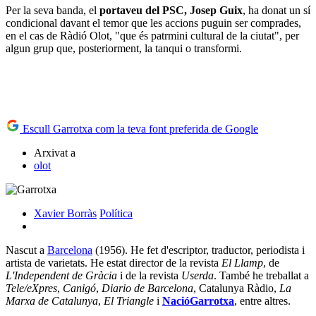
Per la seva banda, el
portaveu del PSC, Josep Guix
, ha donat un sí
condicional davant el temor que les accions puguin ser comprades,
en el cas de Ràdió Olot, "que és patrmini cultural de la ciutat", per
algun grup que, posteriorment, la tanqui o transformi.
Escull Garrotxa com la teva font preferida de Google
Arxivat a
olot
Xavier Borràs
Política
Nascut a
Barcelona
(1956). He fet d'escriptor, traductor, periodista i
artista de varietats. He estat director de la revista
El Llamp
, de
L'Independent de Gràcia
i de la revista
Userda
. També he treballat a
Tele/eXpres
,
Canigó
,
Diario de Barcelona
, Catalunya Ràdio,
La
Marxa de Catalunya
,
El Triangle
i
NacióGarrotxa
, entre altres.