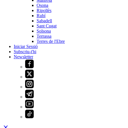
Manresa
Osona
Ripollès
Rubí
Sabadell
Sant Cugat
Solsona
Terrassa
Terres de l'Ebre
Iniciar Sessió
Subscriu-t'hi
Newsletter
close