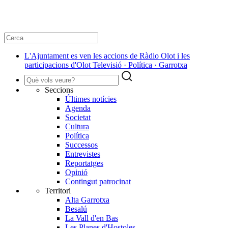
L'Ajuntament es ven les accions de Ràdio Olot i les
participacions d'Olot Televisió · Política · Garrotxa
Seccions
Últimes notícies
Agenda
Societat
Cultura
Política
Successos
Entrevistes
Reportatges
Opinió
Contingut patrocinat
Territori
Alta Garrotxa
Besalú
La Vall d'en Bas
Les Planes d'Hostoles