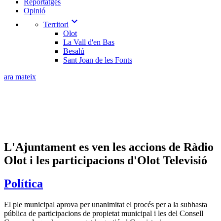
Reportatges
Opinió
expand_more
Territori
Olot
La Vall d'en Bas
Besalú
Sant Joan de les Fonts
ara mateix
L'Ajuntament es ven les accions de Ràdio
Olot i les participacions d'Olot Televisió
Política
El ple municipal aprova per unanimitat el procés per a la subhasta
pública de participacions de propietat municipal i les del Consell