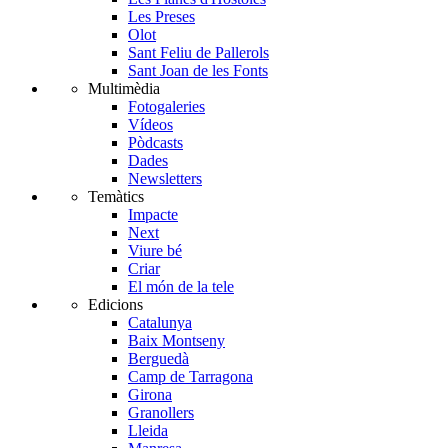
Les Preses
Olot
Sant Feliu de Pallerols
Sant Joan de les Fonts
Multimèdia
Fotogaleries
Vídeos
Pòdcasts
Dades
Newsletters
Temàtics
Impacte
Next
Viure bé
Criar
El món de la tele
Edicions
Catalunya
Baix Montseny
Berguedà
Camp de Tarragona
Girona
Granollers
Lleida