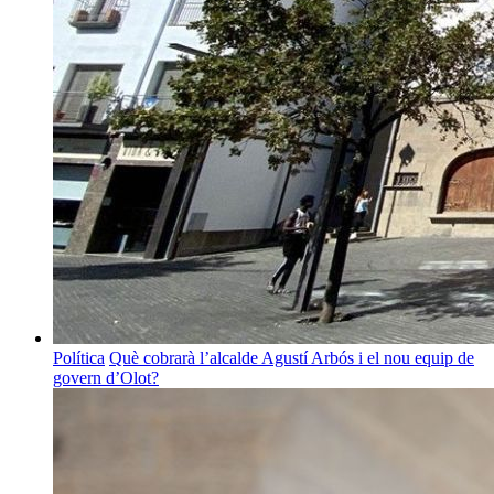
Política
Què cobrarà l’alcalde Agustí Arbós i el nou equip de
govern d’Olot?