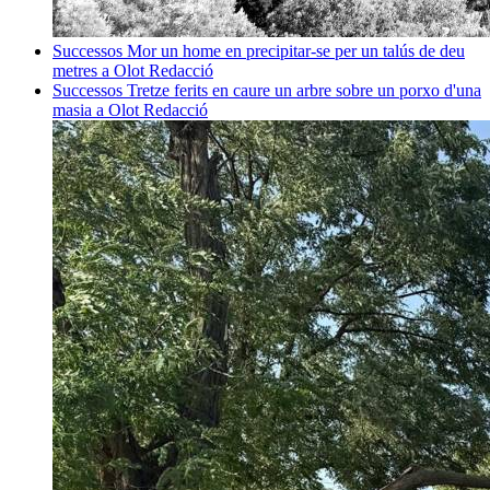
Successos
Mor un home en precipitar-se per un talús de deu
metres a Olot
Redacció
Successos
Tretze ferits en caure un arbre sobre un porxo d'una
masia a Olot
Redacció