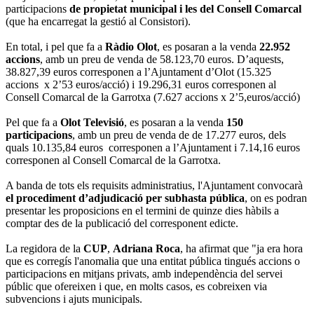
participacions
de propietat municipal i les del Consell Comarcal
(que ha encarregat la gestió al Consistori).
En total, i pel que fa a
Ràdio Olot
, es posaran a la venda
22.952
accions
, amb un preu de venda de 58.123,70 euros. D’aquests,
38.827,39 euros corresponen a l’Ajuntament d’Olot (15.325
accions x 2’53 euros/acció) i 19.296,31 euros corresponen al
Consell Comarcal de la Garrotxa (7.627 accions x 2’5,euros/acció)
Pel que fa a
Olot Televisió
, es posaran a la venda
150
participacions
, amb un preu de venda de de 17.277 euros, dels
quals 10.135,84 euros corresponen a l’Ajuntament i 7.14,16 euros
corresponen al Consell Comarcal de la Garrotxa.
A banda de tots els requisits administratius, l'Ajuntament convocarà
el procediment d’adjudicació per subhasta pública
, on es podran
presentar les proposicions en el termini de quinze dies hàbils a
comptar des de la publicació del corresponent edicte.
La regidora de la
CUP
,
Adriana Roca
, ha afirmat que "ja era hora
que es corregís l'anomalia que una entitat pública tingués accions o
participacions en mitjans privats, amb independència del servei
públic que ofereixen i que, en molts casos, es cobreixen via
subvencions i ajuts municipals.