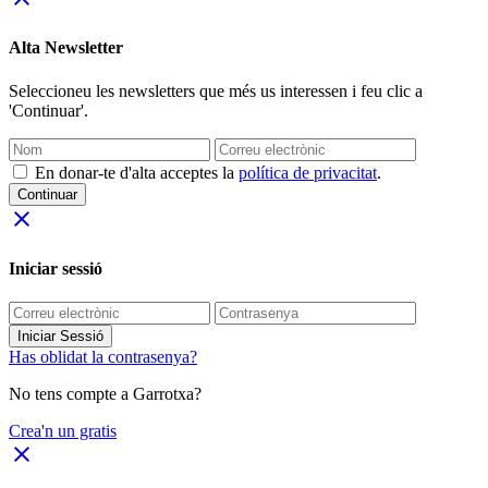
Alta Newsletter
Seleccioneu les newsletters que més us interessen i feu clic a
'Continuar'.
En donar-te d'alta acceptes la
política de privacitat
.
Continuar
close
Iniciar sessió
Iniciar Sessió
Has oblidat la contrasenya?
No tens compte a Garrotxa?
Crea'n un gratis
close