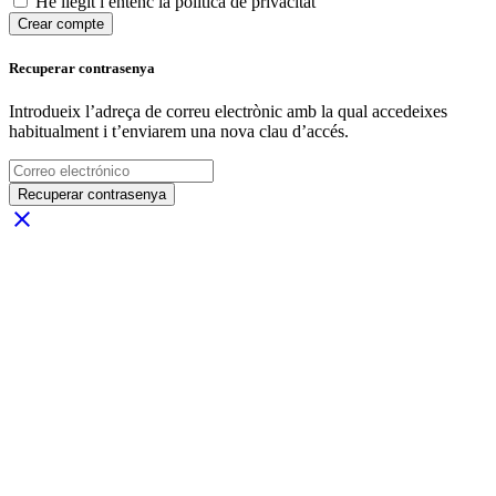
He llegit i entenc la política de privacitat
Crear compte
Recuperar contrasenya
Introdueix l’adreça de correu electrònic amb la qual accedeixes
habitualment i t’enviarem una nova clau d’accés.
Recuperar contrasenya
close