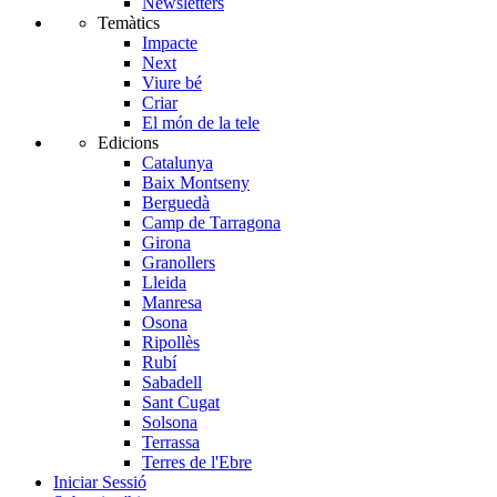
Newsletters
Temàtics
Impacte
Next
Viure bé
Criar
El món de la tele
Edicions
Catalunya
Baix Montseny
Berguedà
Camp de Tarragona
Girona
Granollers
Lleida
Manresa
Osona
Ripollès
Rubí
Sabadell
Sant Cugat
Solsona
Terrassa
Terres de l'Ebre
Iniciar Sessió