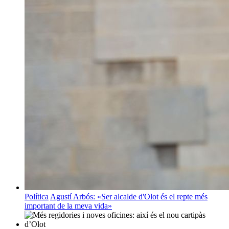
Política
Agustí Arbós: «Ser alcalde d'Olot és el repte més
important de la meva vida»