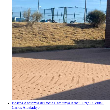
Boscos
Anatomia del foc a Catalunya
Arnau Urgell i Vidal |
Carlos Albaladejo