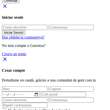
Continuar
close
Iniciar sessió
Iniciar Sessió
Has oblidat la contrasenya?
No tens compte a Garrotxa?
Crea'n un gratis
close
Crear compte
Periodisme
en català
, gràcies a una comunitat de gent com tu