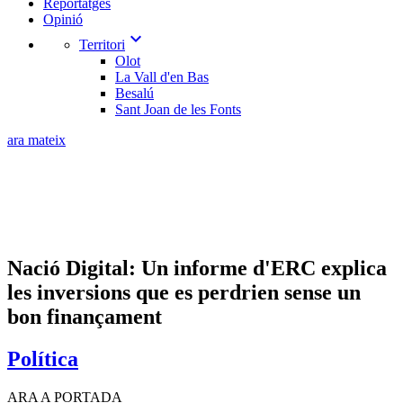
Reportatges
Opinió
expand_more
Territori
Olot
La Vall d'en Bas
Besalú
Sant Joan de les Fonts
ara mateix
Nació Digital: Un informe d'ERC explica
les inversions que es perdrien sense un
bon finançament
Política
ARA A PORTADA