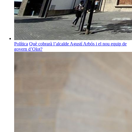
Política
Què cobrarà l’alcalde Agustí Arbós i el nou equip de
govern d’Olot?