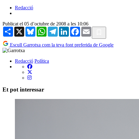
Redacció
Publicat el 05 d’octubre de 2008 a les 10:06
Share
X
Bluesky
WhatsApp
Telegram
LinkedIn
Facebook
Email
Escull Garrotxa com la teva font preferida de Google
Redacció
Política
Et pot interessar