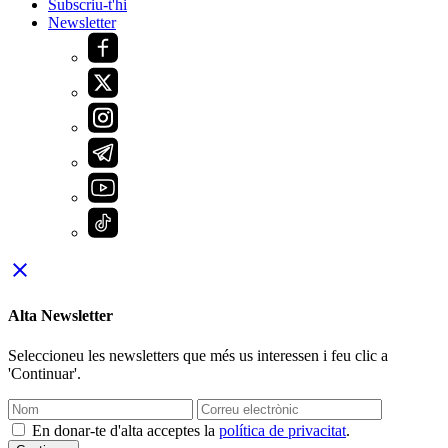
Subscriu-t'hi
Newsletter
close
Alta Newsletter
Seleccioneu les newsletters que més us interessen i feu clic a
'Continuar'.
En donar-te d'alta acceptes la
política de privacitat
.