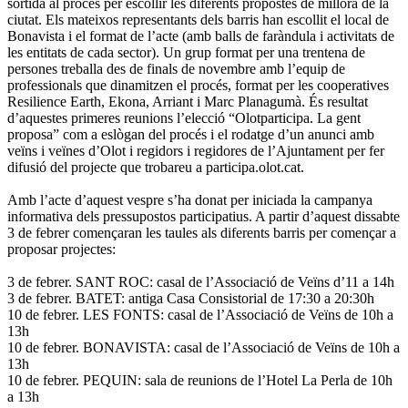
sortida al procés per escollir les diferents propostes de millora de la
ciutat. Els mateixos representants dels barris han escollit el local de
Bonavista i el format de l’acte (amb balls de faràndula i activitats de
les entitats de cada sector). Un grup format per una trentena de
persones treballa des de finals de novembre amb l’equip de
professionals que dinamitzen el procés, format per les cooperatives
Resilience Earth, Ekona, Arriant i Marc Planagumà. És resultat
d’aquestes primeres reunions l’elecció “Olotparticipa. La gent
proposa” com a eslògan del procés i el rodatge d’un anunci amb
veïns i veïnes d’Olot i regidors i regidores de l’Ajuntament per fer
difusió del projecte que trobareu a participa.olot.cat.
Amb l’acte d’aquest vespre s’ha donat per iniciada la campanya
informativa dels pressupostos participatius. A partir d’aquest dissabte
3 de febrer començaran les taules als diferents barris per començar a
proposar projectes:
3 de febrer. SANT ROC: casal de l’Associació de Veïns d’11 a 14h
3 de febrer. BATET: antiga Casa Consistorial de 17:30 a 20:30h
10 de febrer. LES FONTS: casal de l’Associació de Veïns de 10h a
13h
10 de febrer. BONAVISTA: casal de l’Associació de Veïns de 10h a
13h
10 de febrer. PEQUIN: sala de reunions de l’Hotel La Perla de 10h
a 13h