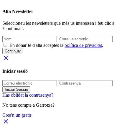
Alta Newsletter
Seleccioneu les newsletters que més us interessen i feu clic a
'Continuar'.
En donar-te d'alta acceptes la
política de privacitat
.
Continuar
close
Iniciar sessió
Iniciar Sessió
Has oblidat la contrasenya?
No tens compte a Garrotxa?
Crea'n un gratis
close