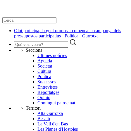
Olot participa, la gent proposa: comença la campanya dels
pressupostos participatius · Política · Garrotxa
Seccions
Últimes notícies
Agenda
Societat
Cultura
Política
Successos
Entrevistes
Reportatges
Opinió
Contingut patrocinat
Territori
Alta Garrotxa
Besalú
La Vall d'en Bas
Les Planes d'Hostoles