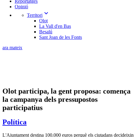
Reportatges
Opinió
expand_more
Territori
Olot
La Vall d'en Bas
Besalú
Sant Joan de les Fonts
ara mateix
Olot participa, la gent proposa: comença
la campanya dels pressupostos
participatius
Política
L'Ajuntament destina 100.000 euros perquè els ciutadans decideixin