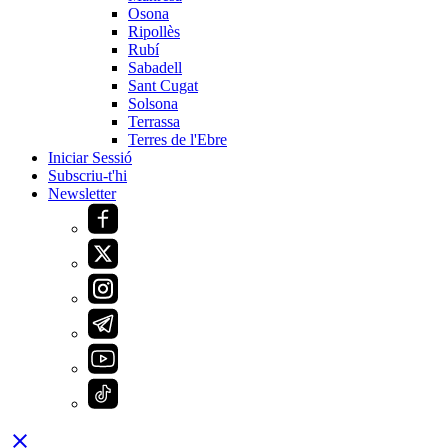
Osona
Ripollès
Rubí
Sabadell
Sant Cugat
Solsona
Terrassa
Terres de l'Ebre
Iniciar Sessió
Subscriu-t'hi
Newsletter
close