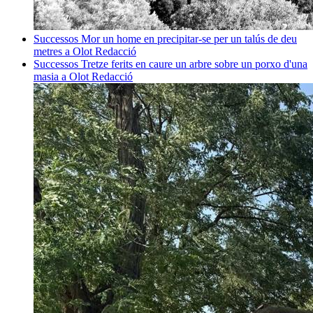
Successos
Mor un home en precipitar-se per un talús de deu
metres a Olot
Redacció
Successos
Tretze ferits en caure un arbre sobre un porxo d'una
masia a Olot
Redacció