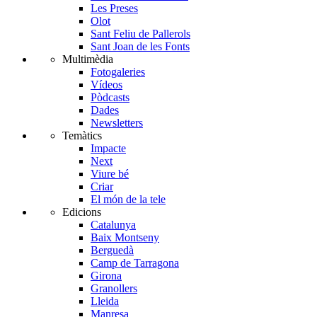
Les Preses
Olot
Sant Feliu de Pallerols
Sant Joan de les Fonts
Multimèdia
Fotogaleries
Vídeos
Pòdcasts
Dades
Newsletters
Temàtics
Impacte
Next
Viure bé
Criar
El món de la tele
Edicions
Catalunya
Baix Montseny
Berguedà
Camp de Tarragona
Girona
Granollers
Lleida
Manresa