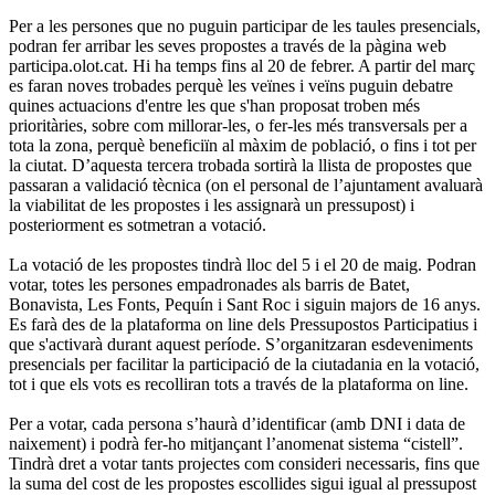
Per a les persones que no puguin participar de les taules presencials,
podran fer arribar les seves propostes a través de la pàgina web
participa.olot.cat. Hi ha temps fins al 20 de febrer. A partir del març
es faran noves trobades perquè les veïnes i veïns puguin debatre
quines actuacions d'entre les que s'han proposat troben més
prioritàries, sobre com millorar-les, o fer-les més transversals per a
tota la zona, perquè beneficiïn al màxim de població, o fins i tot per
la ciutat. D’aquesta tercera trobada sortirà la llista de propostes que
passaran a validació tècnica (on el personal de l’ajuntament avaluarà
la viabilitat de les propostes i les assignarà un pressupost) i
posteriorment es sotmetran a votació.
La votació de les propostes tindrà lloc del 5 i el 20 de maig. Podran
votar, totes les persones empadronades als barris de Batet,
Bonavista, Les Fonts, Pequín i Sant Roc i siguin majors de 16 anys.
Es farà des de la plataforma on line dels Pressupostos Participatius i
que s'activarà durant aquest període. S’organitzaran esdeveniments
presencials per facilitar la participació de la ciutadania en la votació,
tot i que els vots es recolliran tots a través de la plataforma on line.
Per a votar, cada persona s’haurà d’identificar (amb DNI i data de
naixement) i podrà fer-ho mitjançant l’anomenat sistema “cistell”.
Tindrà dret a votar tants projectes com consideri necessaris, fins que
la suma del cost de les propostes escollides sigui igual al pressupost