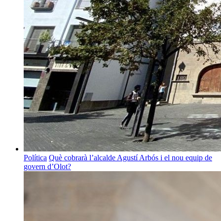
Política
Què cobrarà l’alcalde Agustí Arbós i el nou equip de
govern d’Olot?