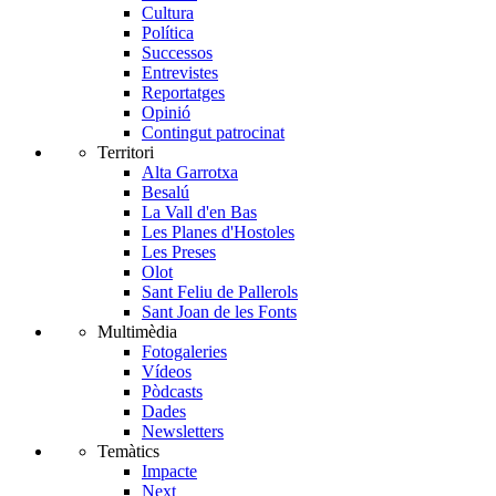
Cultura
Política
Successos
Entrevistes
Reportatges
Opinió
Contingut patrocinat
Territori
Alta Garrotxa
Besalú
La Vall d'en Bas
Les Planes d'Hostoles
Les Preses
Olot
Sant Feliu de Pallerols
Sant Joan de les Fonts
Multimèdia
Fotogaleries
Vídeos
Pòdcasts
Dades
Newsletters
Temàtics
Impacte
Next