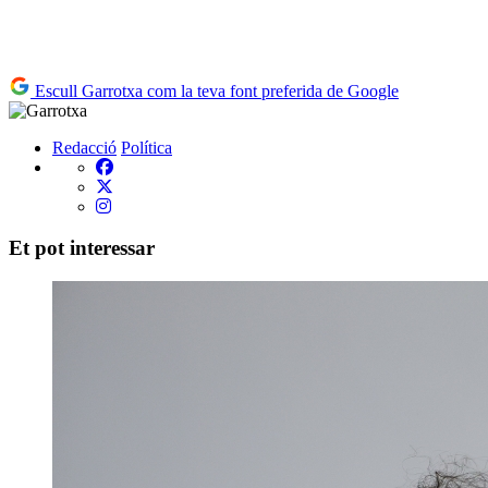
Escull Garrotxa com la teva font preferida de Google
Redacció
Política
Et pot interessar