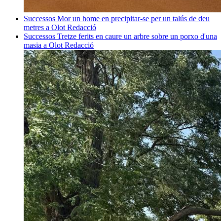
Successos
Mor un home en precipitar-se per un talús de deu
metres a Olot
Redacció
Successos
Tretze ferits en caure un arbre sobre un porxo d'una
masia a Olot
Redacció