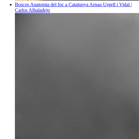
Boscos
Anatomia del foc a Catalunya
Arnau Urgell i Vidal |
Carlos Albaladejo