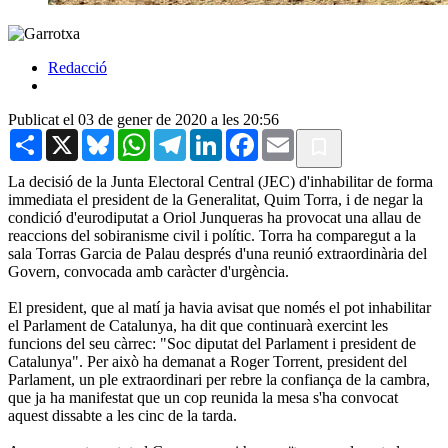
Redacció
Publicat el 03 de gener de 2020 a les 20:56
Share
X
Bluesky
WhatsApp
Telegram
LinkedIn
Facebook
Email
La decisió de la Junta Electoral Central (JEC) d'inhabilitar de forma
immediata el president de la Generalitat, Quim Torra, i de negar la
condició d'eurodiputat a Oriol Junqueras ha provocat una allau de
reaccions del sobiranisme civil i polític. Torra ha comparegut a la
sala Torras Garcia de Palau després d'una reunió extraordinària del
Govern, convocada amb caràcter d'urgència.
El president, que al matí ja havia avisat que només el pot inhabilitar
el Parlament de Catalunya, ha dit que continuarà exercint les
funcions del seu càrrec: "Soc diputat del Parlament i president de
Catalunya". Per això ha demanat a Roger Torrent, president del
Parlament, un ple extraordinari per rebre la confiança de la cambra,
que ja ha manifestat que un cop reunida la mesa s'ha convocat
aquest dissabte a les cinc de la tarda.