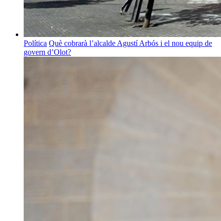
Política
Què cobrarà l’alcalde Agustí Arbós i el nou equip de
govern d’Olot?