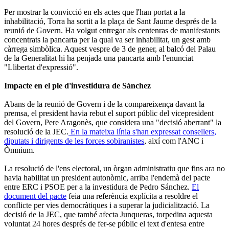
Per mostrar la convicció en els actes que l'han portat a la
inhabilitació, Torra ha sortit a la plaça de Sant Jaume després de la
reunió de Govern. Ha volgut entregar als centenras de manifestants
concentrats la pancarta per la qual va ser inhabilitat, un gest amb
càrrega simbòlica. Aquest vespre de 3 de gener, al balcó del Palau
de la Generalitat hi ha penjada una pancarta amb l'enunciat
"Llibertat d'expressió".
Impacte en el ple d'investidura de Sánchez
Abans de la reunió de Govern i de la compareixença davant la
premsa, el president havia rebut el suport públic del vicepresident
del Govern, Pere Aragonès, que considera una "decisió aberrant" la
resolució de la JEC.
En la mateixa línia s'han expressat consellers,
diputats i dirigents de les forces sobiranistes
, així com l'ANC i
Òmnium.
La resolució de l'ens electoral, un òrgan administratiu que fins ara no
havia habilitat un president autonòmic, arriba l'endemà del pacte
entre ERC i PSOE per a la investidura de Pedro Sánchez.
El
document del pacte
feia una referència explícita a resoldre el
conflicte per vies democràtiques i a superar la judicialització. La
decisió de la JEC, que també afecta Junqueras, torpedina aquesta
voluntat 24 hores després de fer-se públic el text d'entesa entre