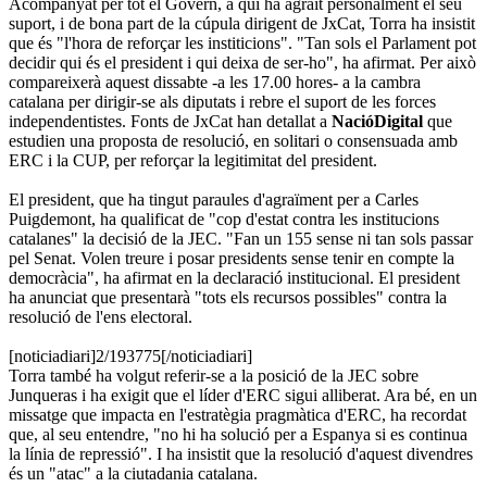
Acompanyat per tot el Govern, a qui ha agraït personalment el seu
suport, i de bona part de la cúpula dirigent de JxCat, Torra ha insistit
que és "l'hora de reforçar les institicions". "Tan sols el Parlament pot
decidir qui és el president i qui deixa de ser-ho", ha afirmat. Per això
compareixerà aquest dissabte -a les 17.00 hores- a la cambra
catalana per dirigir-se als diputats i rebre el suport de les forces
independentistes. Fonts de JxCat han detallat a
NacióDigital
que
estudien una proposta de resolució, en solitari o consensuada amb
ERC i la CUP, per reforçar la legitimitat del president.
El president, que ha tingut paraules d'agraïment per a Carles
Puigdemont, ha qualificat de "cop d'estat contra les institucions
catalanes" la decisió de la JEC. "Fan un 155 sense ni tan sols passar
pel Senat. Volen treure i posar presidents sense tenir en compte la
democràcia", ha afirmat en la declaració institucional. El president
ha anunciat que presentarà "tots els recursos possibles" contra la
resolució de l'ens electoral.
[noticiadiari]2/193775[/noticiadiari]
Torra també ha volgut referir-se a la posició de la JEC sobre
Junqueras i ha exigit que el líder d'ERC sigui alliberat. Ara bé, en un
missatge que impacta en l'estratègia pragmàtica d'ERC, ha recordat
que, al seu entendre, "no hi ha solució per a Espanya si es continua
la línia de repressió". I ha insistit que la resolució d'aquest divendres
és un "atac" a la ciutadania catalana.