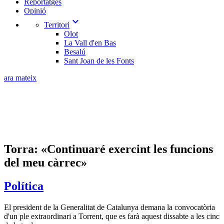
Reportatges
Opinió
expand_more
Territori
Olot
La Vall d'en Bas
Besalú
Sant Joan de les Fonts
ara mateix
Torra: «Continuaré exercint les funcions
del meu càrrec»
Política
El president de la Generalitat de Catalunya demana la convocatòria
d'un ple extraordinari a Torrent, que es farà aquest dissabte a les cinc