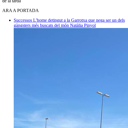
de la tarda
ARA A PORTADA
Successos
L'home detingut a la Garrotxa que nega ser un dels
gàngsters més buscats del món
Natàlia Pinyol