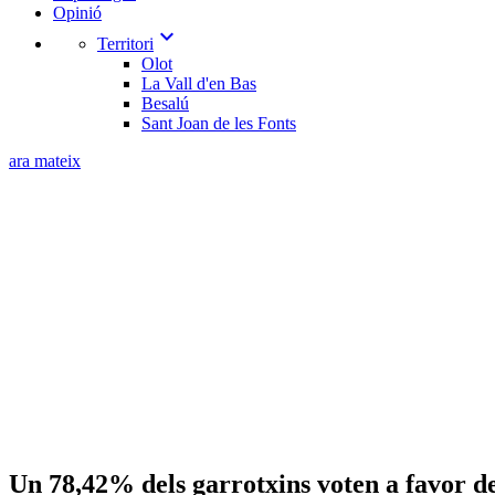
Opinió
expand_more
Territori
Olot
La Vall d'en Bas
Besalú
Sant Joan de les Fonts
ara mateix
Un 78,42% dels garrotxins voten a favor d