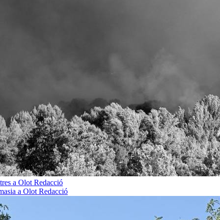
tres a Olot
Redacció
 masia a Olot
Redacció