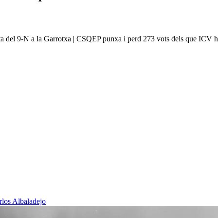
lta del 9-N a la Garrotxa | CSQEP punxa i perd 273 vots dels que ICV ha
rlos Albaladejo