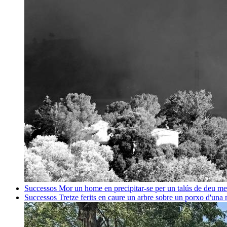
Successos
Mor un home en precipitar-se per un talús de deu me
Successos
Tretze ferits en caure un arbre sobre un porxo d'una