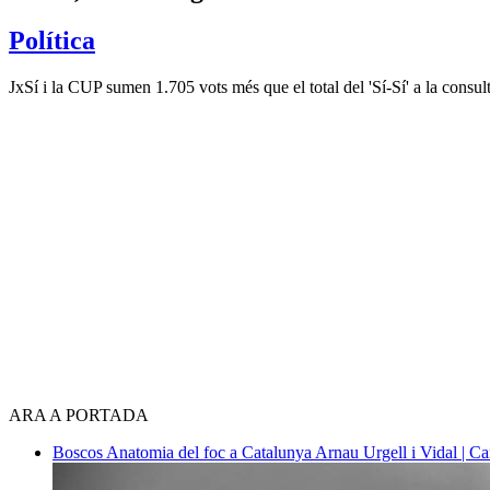
Política
JxSí i la CUP sumen 1.705 vots més que el total del 'Sí-Sí' a la consu
ARA A PORTADA
Boscos
Anatomia del foc a Catalunya
Arnau Urgell i Vidal | Ca