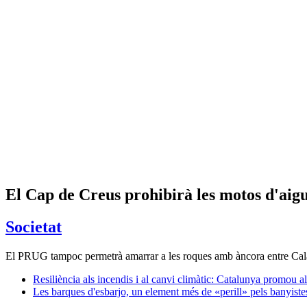
El Cap de Creus prohibirà les motos d'aigu
Societat
El PRUG tampoc permetrà amarrar a les roques amb àncora entre Cala Pr
Resiliència als incendis i al canvi climàtic: Catalunya promou 
Les barques d'esbarjo, un element més de «perill» pels banyiste