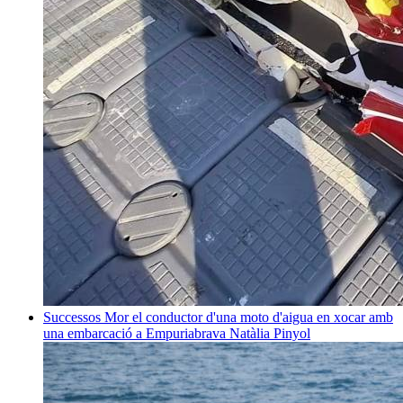
Successos
Mor el conductor d'una moto d'aigua en xocar amb
una embarcació a Empuriabrava
Natàlia Pinyol