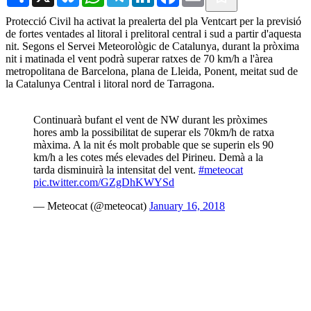
Protecció Civil ha activat la prealerta del pla Ventcart per la previsió
de fortes ventades al litoral i prelitoral central i sud a partir d'aquesta
nit. Segons el Servei Meteorològic de Catalunya, durant la pròxima
nit i matinada el vent podrà superar ratxes de 70 km/h a l'àrea
metropolitana de Barcelona, plana de Lleida, Ponent, meitat sud de
la Catalunya Central i litoral nord de Tarragona.
Continuarà bufant el vent de NW durant les pròximes
hores amb la possibilitat de superar els 70km/h de ratxa
màxima. A la nit és molt probable que se superin els 90
km/h a les cotes més elevades del Pirineu. Demà a la
tarda disminuirà la intensitat del vent.
#meteocat
pic.twitter.com/GZgDhKWYSd
— Meteocat (@meteocat)
January 16, 2018