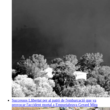
Successos
Llibertat per al patró de l'embarcació que va
provocar l'accident mortal a Empuriabrava
Gerard Mira