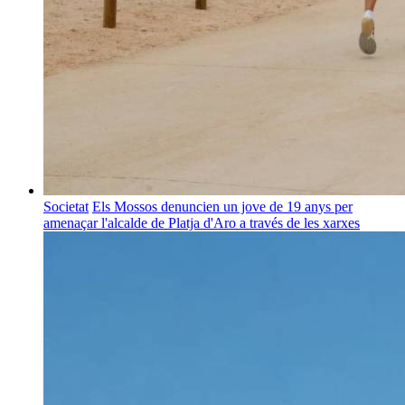
Societat
Els Mossos denuncien un jove de 19 anys per
amenaçar l'alcalde de Platja d'Aro a través de les xarxes