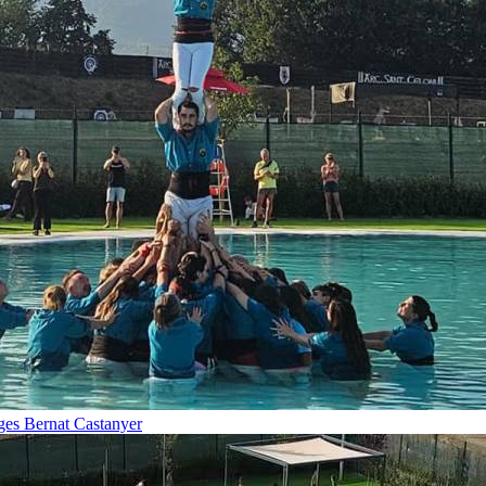
tges
Bernat Castanyer