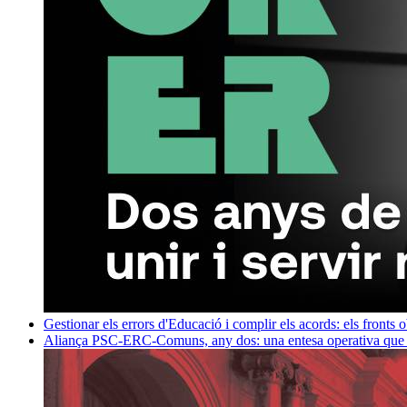
Gestionar els errors d'Educació i complir els acords: els fronts 
Aliança PSC-ERC-Comuns, any dos: una entesa operativa que mi