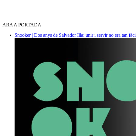
ARA A PORTADA
Snooker | Dos anys de Salvador Illa: unir i servir no era tan fàc