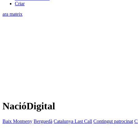
Criar
ara mateix
NacióDigital
Baix Montseny
Berguedà
Catalunya Last Call
Contingut patrocinat
C