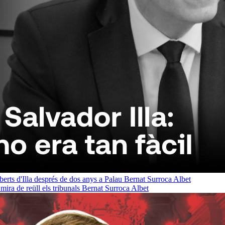
oberts d'Illa després de dos anys a Palau
Bernat Surroca Albet
ra de reüll els tribunals
Bernat Surroca Albet