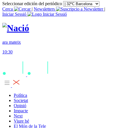
Seleccionar edición del periódico
Cerca
|
Newsletters
|
Iniciar Sessió
ara mateix
10:30
Política
Societat
Opinió
Impacte
Next
Viure bé
El Món de la Tele