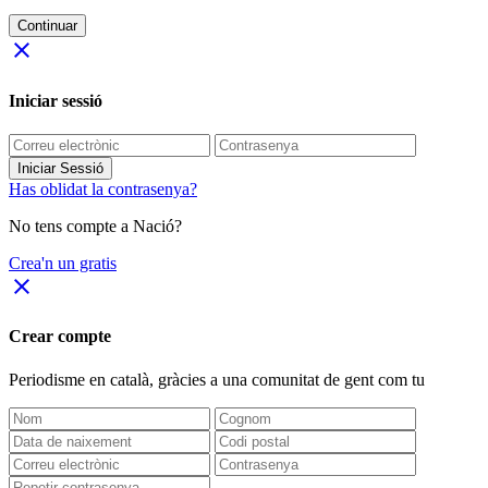
Continuar
close
Iniciar sessió
Iniciar Sessió
Has oblidat la contrasenya?
No tens compte a Nació?
Crea'n un gratis
close
Crear compte
Periodisme
en català
, gràcies a una comunitat de gent com tu