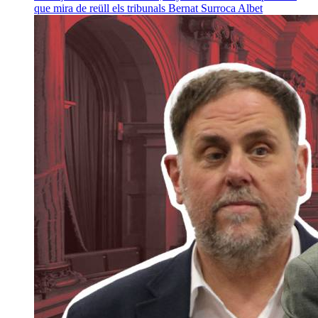
que mira de reüll els tribunals
Bernat Surroca Albet