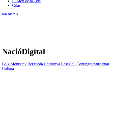
El Món de la Tele
Criar
ara mateix
NacióDigital
Baix Montseny
Berguedà
Catalunya Last Call
Contingut patrocinat
Cultura