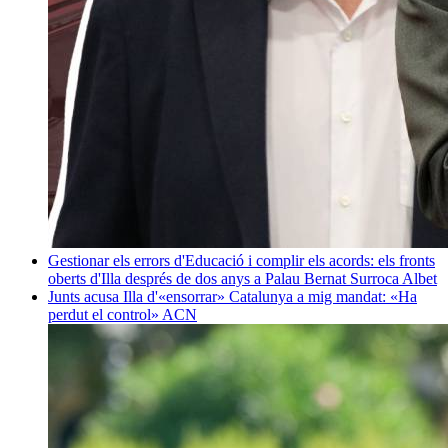
Gestionar els errors d'Educació i complir els acords: els fronts
oberts d'Illa després de dos anys a Palau
Bernat Surroca Albet
Junts acusa Illa d'«ensorrar» Catalunya a mig mandat: «Ha
perdut el control»
ACN