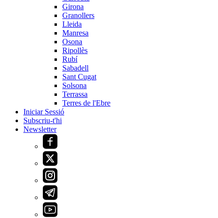
Girona
Granollers
Lleida
Manresa
Osona
Ripollès
Rubí
Sabadell
Sant Cugat
Solsona
Terrassa
Terres de l'Ebre
Iniciar Sessió
Subscriu-t'hi
Newsletter