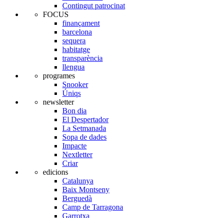
Contingut patrocinat
FOCUS
finançament
barcelona
sequera
habitatge
transparència
llengua
programes
Snooker
Úniqs
newsletter
Bon dia
El Despertador
La Setmanada
Sopa de dades
Impacte
Nextletter
Criar
edicions
Catalunya
Baix Montseny
Berguedà
Camp de Tarragona
Garrotxa