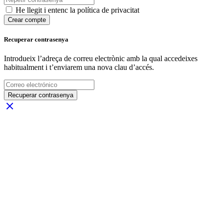
He llegit i entenc la política de privacitat
Crear compte
Recuperar contrasenya
Introdueix l’adreça de correu electrònic amb la qual accedeixes
habitualment i t’enviarem una nova clau d’accés.
Recuperar contrasenya
close