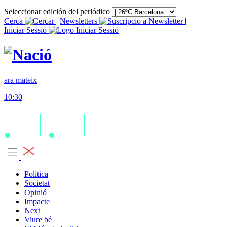
Seleccionar edición del periódico
Cerca
|
Newsletters
|
Iniciar Sessió
ara mateix
10:30
Política
Societat
Opinió
Impacte
Next
Viure bé