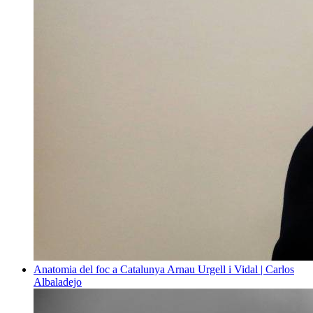
Anatomia del foc a Catalunya
Arnau Urgell i Vidal | Carlos
Albaladejo