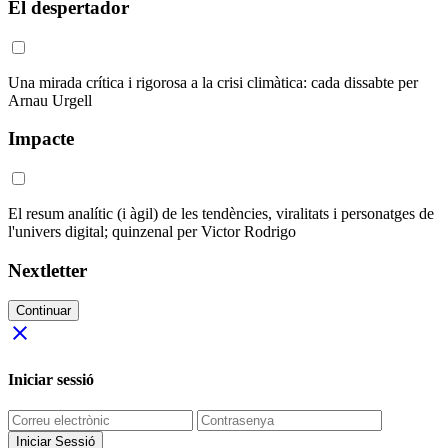
El despertador
Una mirada crítica i rigorosa a la crisi climàtica: cada dissabte per
Arnau Urgell
Impacte
El resum analític (i àgil) de les tendències, viralitats i personatges de
l'univers digital; quinzenal per Victor Rodrigo
Nextletter
Continuar
close
Iniciar sessió
Iniciar Sessió