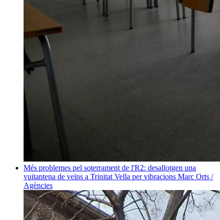
Més problemes pel soterrament de l'R2: desallotgen una
vuitantena de veïns a Trinitat Vella per vibracions
Marc Orts /
Agències