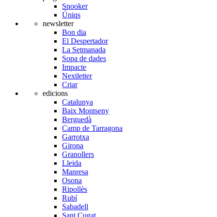
Snooker
Úniqs
newsletter
Bon dia
El Despertador
La Setmanada
Sopa de dades
Impacte
Nextletter
Criar
edicions
Catalunya
Baix Montseny
Berguedà
Camp de Tarragona
Garrotxa
Girona
Granollers
Lleida
Manresa
Osona
Ripollès
Rubí
Sabadell
Sant Cugat