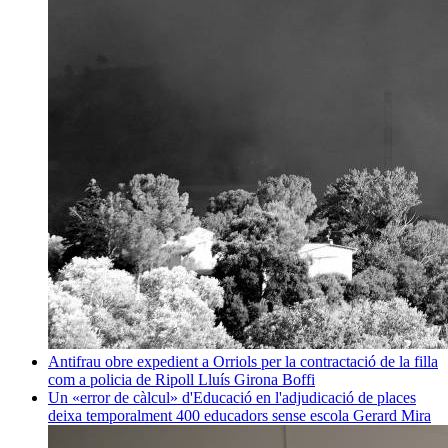
Antifrau obre expedient a Orriols per la contractació de la filla
com a policia de Ripoll
Lluís Girona Boffi
Un «error de càlcul» d'Educació en l'adjudicació de places
deixa temporalment 400 educadors sense escola
Gerard Mira