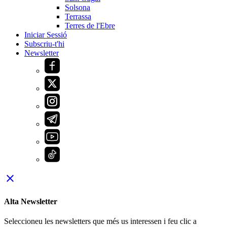
Solsona
Terrassa
Terres de l'Ebre
Iniciar Sessió
Subscriu-t'hi
Newsletter
close
Alta Newsletter
Seleccioneu les newsletters que més us interessen i feu clic a