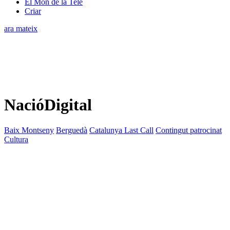
El Món de la Tele
Criar
ara mateix
NacióDigital
Baix Montseny
Berguedà
Catalunya Last Call
Contingut patrocinat
Cultura