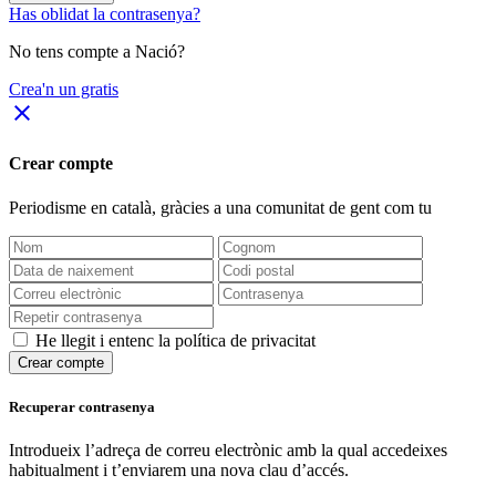
Has oblidat la contrasenya?
No tens compte a Nació?
Crea'n un gratis
close
Crear compte
Periodisme
en català
, gràcies a una comunitat de gent com tu
He llegit i entenc la política de privacitat
Crear compte
Recuperar contrasenya
Introdueix l’adreça de correu electrònic amb la qual accedeixes
habitualment i t’enviarem una nova clau d’accés.