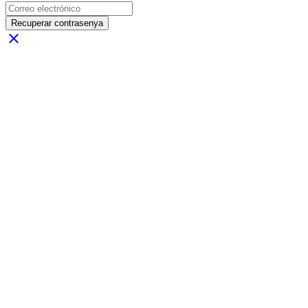
Recuperar contrasenya
close