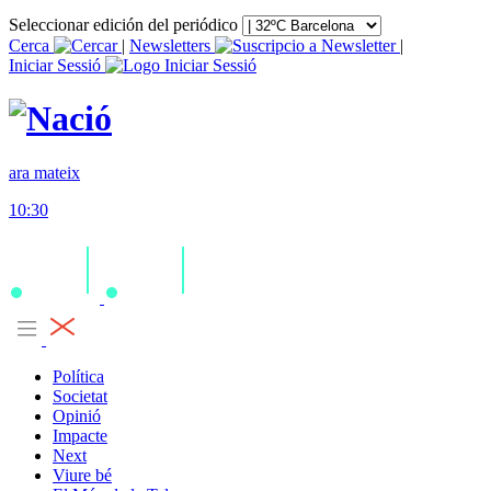
Seleccionar edición del periódico
Cerca
|
Newsletters
|
Iniciar Sessió
ara mateix
10:30
Política
Societat
Opinió
Impacte
Next
Viure bé