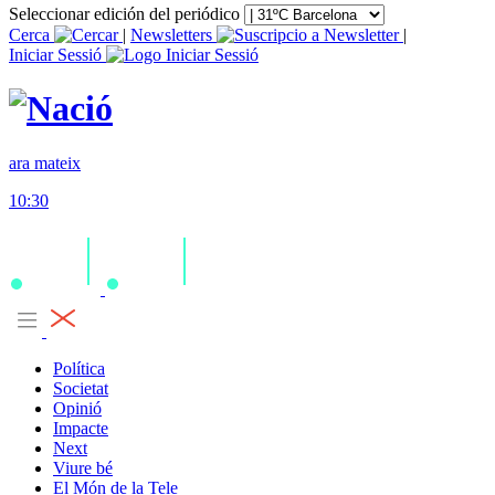
Seleccionar edición del periódico
Cerca
|
Newsletters
|
Iniciar Sessió
ara mateix
10:30
Política
Societat
Opinió
Impacte
Next
Viure bé
El Món de la Tele