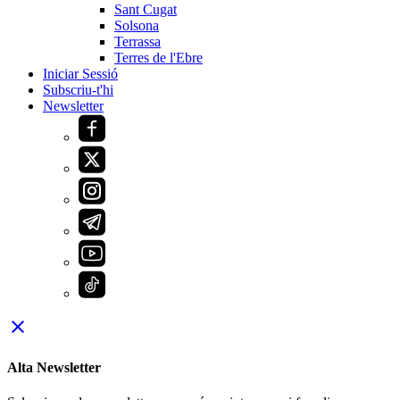
Sant Cugat
Solsona
Terrassa
Terres de l'Ebre
Iniciar Sessió
Subscriu-t'hi
Newsletter
close
Alta Newsletter