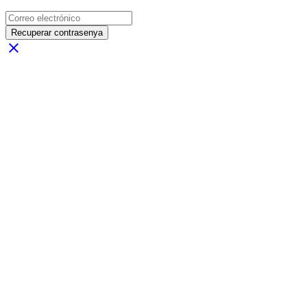
Recuperar contrasenya
close