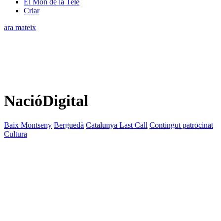
El Món de la Tele
Criar
ara mateix
NacióDigital
Baix Montseny
Berguedà
Catalunya Last Call
Contingut patrocinat
Cultura