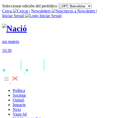
Seleccionar edición del periódico
Cerca
|
Newsletters
|
Iniciar Sessió
ara mateix
10:30
Política
Societat
Opinió
Impacte
Next
Viure bé