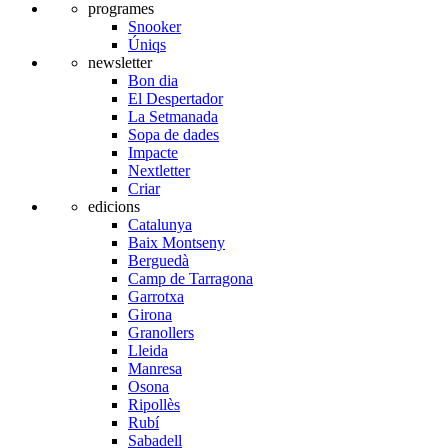
programes
Snooker
Úniqs
newsletter
Bon dia
El Despertador
La Setmanada
Sopa de dades
Impacte
Nextletter
Criar
edicions
Catalunya
Baix Montseny
Berguedà
Camp de Tarragona
Garrotxa
Girona
Granollers
Lleida
Manresa
Osona
Ripollès
Rubí
Sabadell