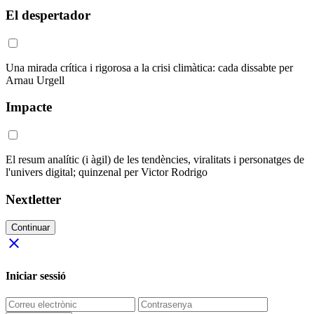
El despertador
Una mirada crítica i rigorosa a la crisi climàtica: cada dissabte per
Arnau Urgell
Impacte
El resum analític (i àgil) de les tendències, viralitats i personatges de
l'univers digital; quinzenal per Victor Rodrigo
Nextletter
Continuar
close
Iniciar sessió