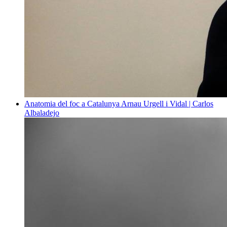
Anatomia del foc a Catalunya
Arnau Urgell i Vidal | Carlos
Albaladejo