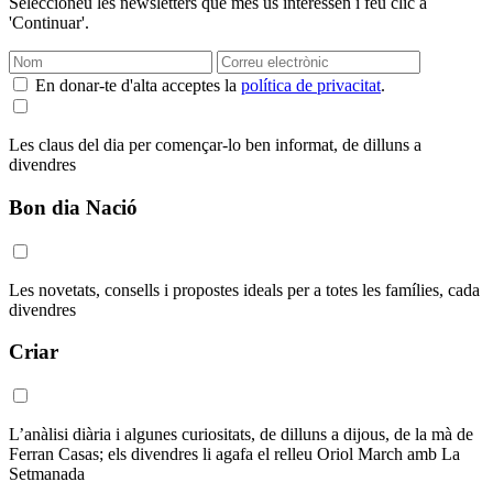
Seleccioneu les newsletters que més us interessen i feu clic a
'Continuar'.
En donar-te d'alta acceptes la
política de privacitat
.
Les claus del dia per començar-lo ben informat, de dilluns a
divendres
Bon dia Nació
Les novetats, consells i propostes ideals per a totes les famílies, cada
divendres
Criar
L’anàlisi diària i algunes curiositats, de dilluns a dijous, de la mà de
Ferran Casas; els divendres li agafa el relleu Oriol March amb La
Setmanada