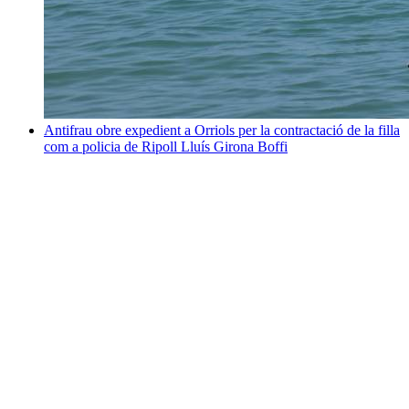
Antifrau obre expedient a Orriols per la contractació de la filla
com a policia de Ripoll
Lluís Girona Boffi