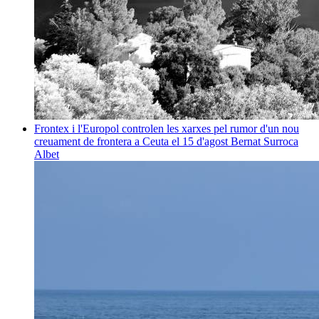
Frontex i l'Europol controlen les xarxes pel rumor d'un nou
creuament de frontera a Ceuta el 15 d'agost
Bernat Surroca
Albet